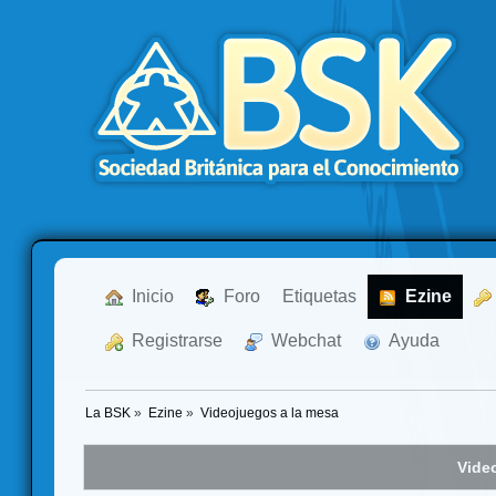
  Inicio
  Foro
Etiquetas
  Ezine
  Registrarse
  Webchat
  Ayuda
La BSK
»
Ezine
»
Videojuegos a la mesa
Vide