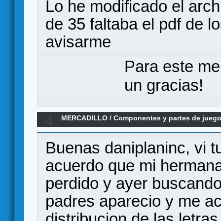
Lo he modificado el arch
de 35 faltaba el pdf de l
avisarme
Para este me
un gracias!
4
MERCADILLO
/
Componentes y partes de jueg
de las letras
Buenas daniplaninc, vi tu
acuerdo que mi hermana 
perdido y ayer buscand
padres aparecio y me aco
distribucion de las letras