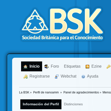
  Inicio
  Foro
Etiquetas
  Ezine
  Registrarse
  Webchat
  Ayuda
La BSK
»
Perfil de nanoamm 
»
Panel de agradecimientos
»
Mensa
Información del Perfil
Distinciones