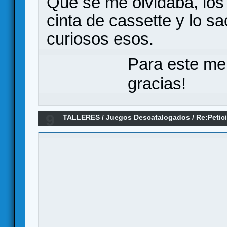
Que se me olvidaba, los
cinta de cassette y lo 
curiosos esos.
Para este me
gracias!
9
TALLERES
/
Juegos Descatalogados
/
Re:Petic
Chicos