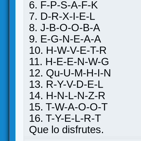
6. F-P-S-A-F-K
7. D-R-X-I-E-L
8. J-B-O-O-B-A
9. E-G-N-E-A-A
10. H-W-V-E-T-R
11. H-E-E-N-W-G
12. Qu-U-M-H-I-N
13. R-Y-V-D-E-L
14. H-N-L-N-Z-R
15. T-W-A-O-O-T
16. T-Y-E-L-R-T
Que lo disfrutes.