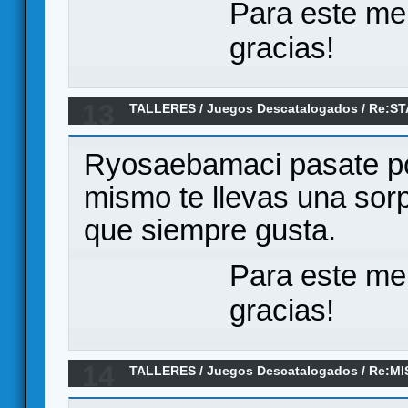
Para este me
gracias!
13
TALLERES
/
Juegos Descatalogados
/
Re:ST
WARRIORS [es]
Ryosaebamaci pasate por
mismo te llevas una sorp
que siempre gusta.
Para este me
gracias!
14
TALLERES
/
Juegos Descatalogados
/
Re:MI