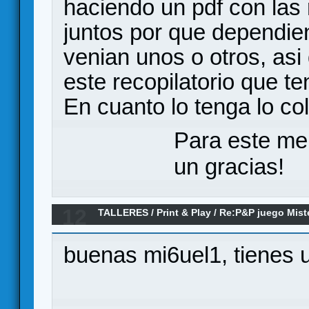
haciendo un pdf con las 
juntos por que dependi
venian unos o otros, asi
este recopilatorio que t
En cuanto lo tenga lo co
Para este me
un gracias!
12
TALLERES
/
Print & Play
/
Re:P&P juego Miste
buenas mi6uel1, tienes u