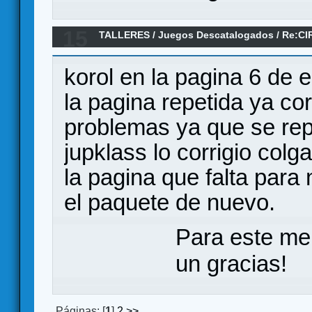
15
TALLERES
/
Juegos Descatalogados
/
Re:CI
LISTOS PARA IMPRIMIR
korol en la pagina 6 de 
la pagina repetida ya co
problemas ya que se repe
jupklass lo corrigio col
la pagina que falta para
el paquete de nuevo.
Para este me
un gracias!
Páginas: [
1
]
2
>>