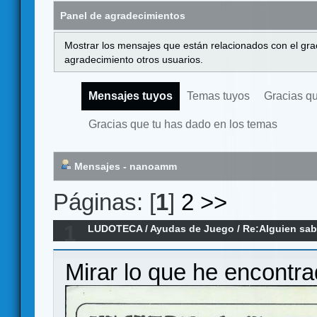
Panel de agradecimientos
Mostrar los mensajes que están relacionados con el gra
agradecimiento otros usuarios.
Mensajes tuyos
Temas tuyos
Gracias q
Gracias que tu has dado en los temas
Mensajes - nanoamm
Páginas: [
1
]
2
>>
1
LUDOTECA
/
Ayudas de Juego
/
Re:Alguien sab
Mirar lo que he encontr