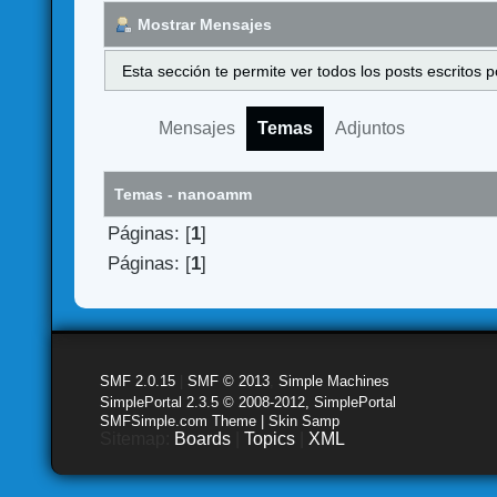
Mostrar Mensajes
Esta sección te permite ver todos los posts escritos
Mensajes
Temas
Adjuntos
Temas - nanoamm
Páginas: [
1
]
Páginas: [
1
]
SMF 2.0.15
|
SMF © 2013
,
Simple Machines
SimplePortal 2.3.5 © 2008-2012, SimplePortal
SMFSimple.com Theme | Skin Samp
Sitemap:
Boards
|
Topics
|
XML