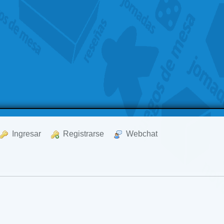
  Ingresar
  Registrarse
  Webchat