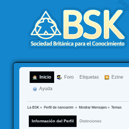
  Inicio
  Foro
Etiquetas
  Ezine
  Ayuda
La BSK
»
Perfil de nanoamm 
»
Mostrar Mensajes
»
Temas
Información del Perfil
Distinciones