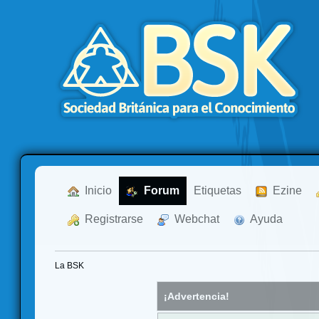
  Inicio
  Forum
Etiquetas
  Ezine
  Registrarse
  Webchat
  Ayuda
La BSK
¡Advertencia!