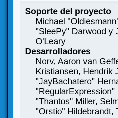
Soporte del proyecto
Michael "Oldiesmann
"SleePy" Darwood y J
O'Leary
Desarrolladores
Norv, Aaron van Geffe
Kristiansen, Hendrik
"JayBachatero" Hern
"RegularExpression"
"Thantos" Miller, Se
"Orstio" Hildebrandt,