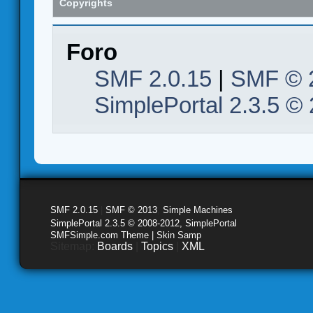
Copyrights
Foro
SMF 2.0.15
|
SMF © 
SimplePortal 2.3.5 ©
SMF 2.0.15
|
SMF © 2013
,
Simple Machines
SimplePortal 2.3.5 © 2008-2012, SimplePortal
SMFSimple.com Theme | Skin Samp
Sitemap:
Boards
|
Topics
|
XML