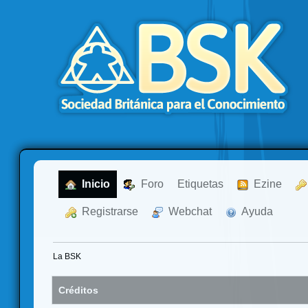
  Inicio
  Foro
Etiquetas
  Ezine
  Registrarse
  Webchat
  Ayuda
La BSK
Créditos