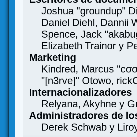
Joshua "groundup" Di
Daniel Diehl, Dannii 
Spence, Jack "akabu
Elizabeth Trainor y 
Marketing
Kindred, Marcus "cσσ
"[n3rve]" Otowo, rick
Internacionalizadores
Relyana, Akyhne y G
Administradores de lo
Derek Schwab y Liro