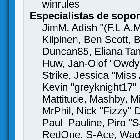
winrules
Especialistas de sopor
JimM, Adish "(F.L.A.M
Kilpinen, Ben Scott,
Duncan85, Eliana Tame
Huw, Jan-Olof "Owdy"
Strike, Jessica "Mis
Kevin "greyknight17" H
Mattitude, Mashby, Mic
MrPhil, Nick "Fizzy" 
Paul_Pauline, Piro "S
RedOne, S-Ace, Wad