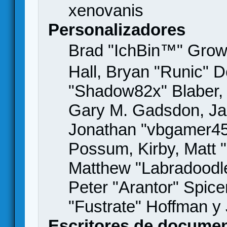
xenovanis
Personalizadores
Brad "IchBin™" Gro
Hall, Bryan "Runic" D
"Shadow82x" Blaber, 
Gary M. Gadsdon, Jas
Jonathan "vbgamer45" 
Possum, Kirby, Matt
Matthew "Labradoodle
Peter "Arantor" Spice
"Fustrate" Hoffman y
Escritores de docume