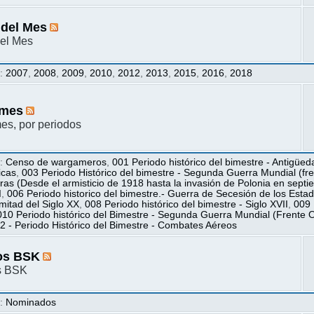
 del Mes
el Mes
s
:
2007
,
2008
,
2009
,
2010
,
2012
,
2013
,
2015
,
2016
,
2018
mes
s, por periodos
s
:
Censo de wargameros
,
001 Periodo histórico del bimestre - Antigüed
icas
,
003 Periodo Histórico del bimestre - Segunda Guerra Mundial (fren
ras (Desde el armisticio de 1918 hasta la invasión de Polonia en sept
I
,
006 Periodo historico del bimestre.- Guerra de Secesión de los Esta
itad del Siglo XX
,
008 Periodo histórico del bimestre - Siglo XVII
,
009 
010 Periodo histórico del Bimestre - Segunda Guerra Mundial (Frente O
2 - Periodo Histórico del Bimestre - Combates Aéreos
os BSK
s BSK
s
:
Nominados