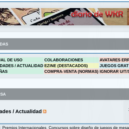
ADAS
AL DE USO
COLABORACIONES
AVATARES ER
DADES / ACTUALIDAD
EZINE (DESTACADOS)
JUEGOS GRAT
ÑAS
COMPRA-VENTA (NORMAS)
IGNORAR U/T/
NSA
des / Actualidad
s
:
Premios Internacionales
,
Concursos sobre diseño de juegos de mes