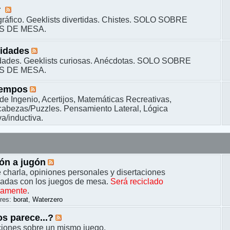
r
ráfico. Geeklists divertidas. Chistes. SOLO SOBRE
S DE MESA.
sidades
dades. Geeklists curiosas. Anécdotas. SOLO SOBRE
S DE MESA.
iempos
de Ingenio, Acertijos, Matemáticas Recreativas,
bezas/Puzzles. Pensamiento Lateral, Lógica
a/inductiva.
ón a jugón
 charla, opiniones personales y disertaciones
nadas con los juegos de mesa.
Será reciclado
camente
.
res:
borat
,
Waterzero
s parece...?
ciones sobre un mismo juego.