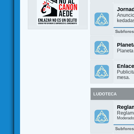
Jorna
Anuncio
kedada
Subforo
Plane
Planet
Enlac
Publicit
mesa.
LUDOTECA
Regla
Reglame
Moderado
Subforo