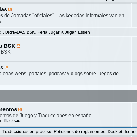
das
s de Jornadas "oficiales". Las kedadas informales van en
s.
s
:
JORNADAS BSK
,
Feria Jugar X Jugar
,
Essen
ta BSK
a BSK
es
a otras webs, portales, podcast y blogs sobre juegos de
mentos
ntos de Juego y Traducciones en español.
r:
Blacksad
s
:
Traducciones en proceso
,
Peticiones de reglamentos
,
Decktet
,
Iceho