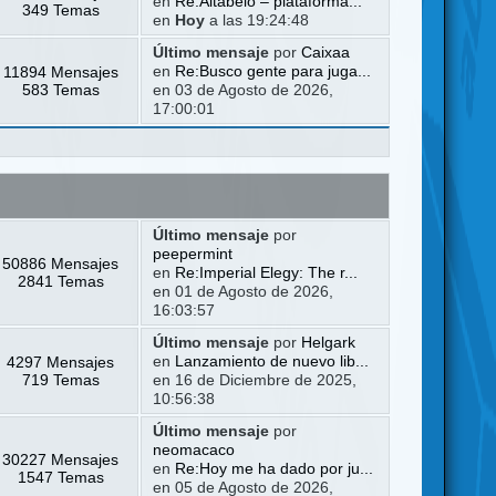
en
Re:Altabelo – plataforma...
349 Temas
en
Hoy
a las 19:24:48
Último mensaje
por
Caixaa
11894 Mensajes
en
Re:Busco gente para juga...
583 Temas
en 03 de Agosto de 2026,
17:00:01
Último mensaje
por
peepermint
50886 Mensajes
en
Re:Imperial Elegy: The r...
2841 Temas
en 01 de Agosto de 2026,
16:03:57
Último mensaje
por
Helgark
4297 Mensajes
en
Lanzamiento de nuevo lib...
719 Temas
en 16 de Diciembre de 2025,
10:56:38
Último mensaje
por
neomacaco
30227 Mensajes
en
Re:Hoy me ha dado por ju...
1547 Temas
en 05 de Agosto de 2026,