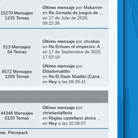
Último mensaje
por
Makarren
15270 Mensajes
en
Re:Jornada de juegos de ...
1233 Temas
en 17 de Julio de 2026,
09:22:35
Último mensaje
por
chuskas
513 Mensajes
en
Re:Echoes of emperors. A...
54 Temas
en 17 de Septiembre de 2025,
17:03:18
Último mensaje
por
8572 Mensajes
Eldadomaldito
1269 Temas
en
Re:El Dado Maldito (Cana...
en
Hoy
a las 08:28:41
Último mensaje
por
44348 Mensajes
christianlafferla
6103 Temas
en
Reglas castellano ahora ...
en
Hoy
a las 10:58:07
use
,
Piecepack