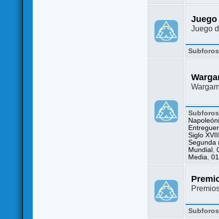
Juego
Juego d
Subforo
Warga
Wargame
Subforo
Napoleón
Entreguer
Siglo XVII
Segunda m
Mundial
,
Media
,
01
Premi
Premio
Subforo