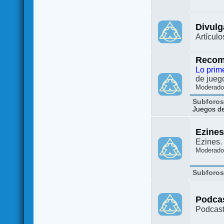
Divulg
Artículo
Recom
Lo prim
de juego
Moderado
Subforo
Juegos de 
Ezine
Ezines. 
Moderado
Subforo
Podca
Podcast