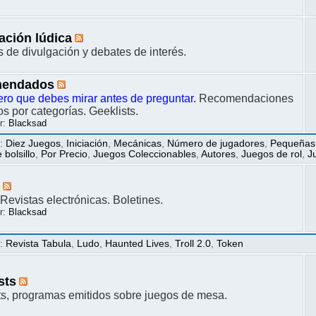
ación lúdica
s de divulgación y debates de interés.
endados
ero que debes mirar antes de preguntar.
Recomendaciones
s por categorías. Geeklists.
r:
Blacksad
s
:
Diez Juegos
,
Iniciación
,
Mecánicas
,
Número de jugadores
,
Pequeñas
bolsillo
,
Por Precio
,
Juegos Coleccionables
,
Autores
,
Juegos de rol
,
J
s
Revistas electrónicas. Boletines.
r:
Blacksad
s
:
Revista Tabula
,
Ludo
,
Haunted Lives
,
Troll 2.0
,
Token
sts
s, programas emitidos sobre juegos de mesa.