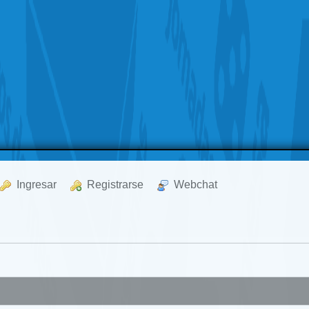
  Ingresar
  Registrarse
  Webchat