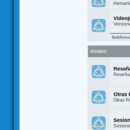
Herrami
Video
Versione
Subforo
KIOSKO
Reseña
Reseñas
Otras
Otras Re
Sesion
Sesione