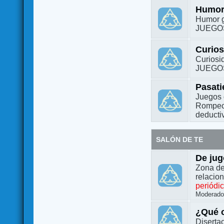
Humo
Humor g
JUEGO
Curio
Curiosi
JUEGO
Pasat
Juegos 
Rompeca
deductiv
SALÓN DE TE
De jug
Zona de
relacio
periódi
Moderado
¿Qué o
Diserta