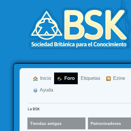
  Inicio
  Foro
Etiquetas
  Ezine
  Ayuda
La BSK
Tiendas amigas
Patrocinadores