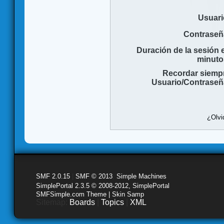
Usuari
Contraseñ
Duración de la sesión 
minuto
Recordar siemp
Usuario/Contraseñ
¿Olvi
SMF 2.0.15
|
SMF © 2013
,
Simple Machines
SimplePortal 2.3.5 © 2008-2012, SimplePortal
SMFSimple.com Theme | Skin Samp
Sitemap:
Boards
|
Topics
|
XML