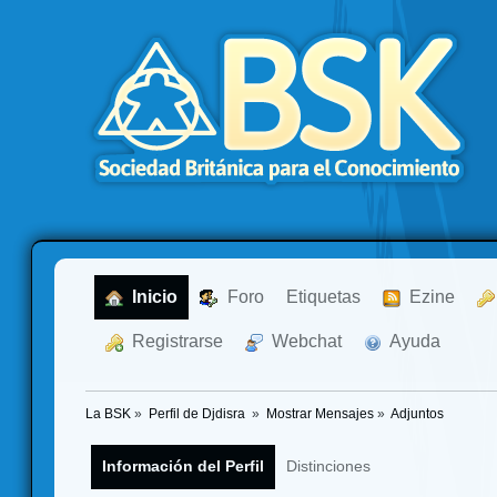
  Inicio
  Foro
Etiquetas
  Ezine
  Registrarse
  Webchat
  Ayuda
La BSK
»
Perfil de Djdisra 
»
Mostrar Mensajes
»
Adjuntos
Información del Perfil
Distinciones