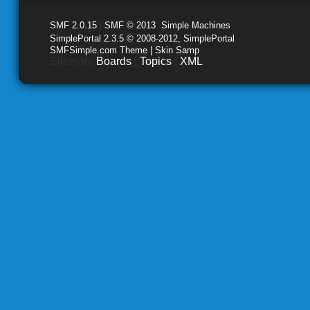
SMF 2.0.15
|
SMF © 2013
,
Simple Machines
SimplePortal 2.3.5 © 2008-2012, SimplePortal
SMFSimple.com Theme | Skin Samp
Sitemap:
Boards
|
Topics
|
XML