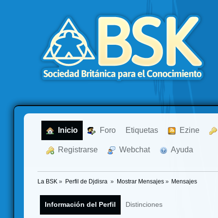
  Inicio
  Foro
Etiquetas
  Ezine
  Registrarse
  Webchat
  Ayuda
La BSK
»
Perfil de Djdisra 
»
Mostrar Mensajes
»
Mensajes
Información del Perfil
Distinciones