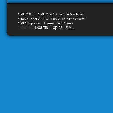
SMF 2.0.15
|
SMF © 2013
,
Simple Machines
SimplePortal 2.3.5 © 2008-2012, SimplePortal
SMFSimple.com Theme | Skin Samp
Sitemap:
Boards
|
Topics
|
XML