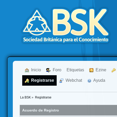
  Inicio
  Foro
Etiquetas
  Ezine
  Registrarse
  Webchat
  Ayuda
La BSK
»
Registrarse
Acuerdo de Registro