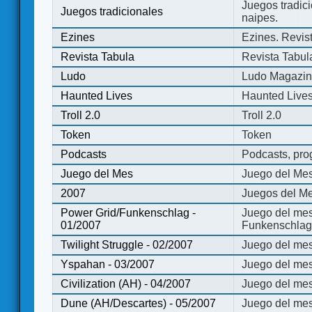
Juegos tradici
Juegos tradicionales
naipes.
Ezines
Ezines. Revist
Revista Tabula
Revista Tabul
Ludo
Ludo Magazi
Haunted Lives
Haunted Live
Troll 2.0
Troll 2.0
Token
Token
Podcasts
Podcasts, pro
Juego del Mes
Juego del Me
2007
Juegos del Me
Power Grid/Funkenschlag -
Juego del mes
01/2007
Funkenschlag 
Twilight Struggle - 02/2007
Juego del mes
Yspahan - 03/2007
Juego del me
Civilization (AH) - 04/2007
Juego del mes 
Dune (AH/Descartes) - 05/2007
Juego del me