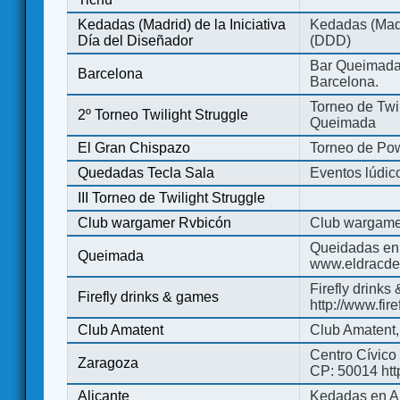
Kedadas (Madrid) de la Iniciativa
Kedadas (Madri
Día del Diseñador
(DDD)
Bar Queimada.
Barcelona
Barcelona.
Torneo de Twil
2º Torneo Twilight Struggle
Queimada
El Gran Chispazo
Torneo de Po
Quedadas Tecla Sala
Eventos lúdico
III Torneo de Twilight Struggle
Club wargamer Rvbicón
Club wargame
Queidadas en
Queimada
www.eldracde
Firefly drinks
Firefly drinks & games
http://www.fir
Club Amatent
Club Amatent,
Centro Cívico 
Zaragoza
CP: 50014 http
Alicante
Kedadas en Al