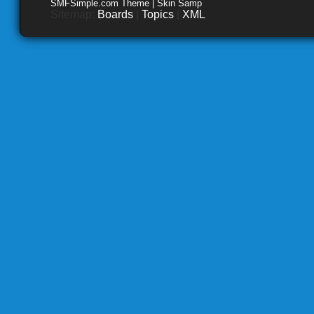
SMFSimple.com Theme | Skin Samp
Sitemap:
Boards
|
Topics
|
XML