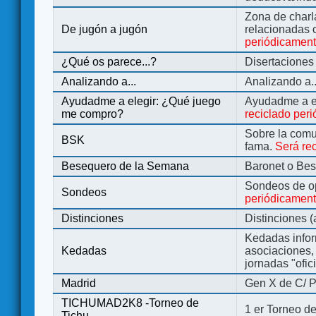
Zona de charl
De jugón a jugón
relacionadas 
periódicamen
¿Qué os parece...?
Disertaciones
Analizando a...
Analizando a..
Ayudadme a elegir: ¿Qué juego
Ayudadme a e
me compro?
reciclado per
Sobre la comu
BSK
fama.
Será re
Besequero de la Semana
Baronet o Be
Sondeos de o
Sondeos
periódicament
Distinciones
Distinciones 
Kedadas infor
Kedadas
asociaciones, 
jornadas "ofic
Madrid
Gen X de C/ P
TICHUMAD2K8 -Torneo de
1 er Torneo de
Tichu