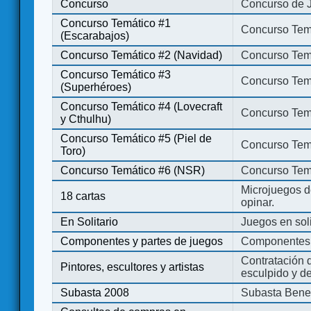
Concurso
Concurso de 
Concurso Temático #1
Concurso Temá
(Escarabajos)
Concurso Temático #2 (Navidad)
Concurso Tem
Concurso Temático #3
Concurso Tem
(Superhéroes)
Concurso Temático #4 (Lovecraft
Concurso Temá
y Cthulhu)
Concurso Temático #5 (Piel de
Concurso Temá
Toro)
Concurso Temático #6 (NSR)
Concurso Tem
Microjuegos d
18 cartas
opinar.
En Solitario
Juegos en soli
Componentes y partes de juegos
Componentes 
Contratación d
Pintores, escultores y artistas
esculpido y d
Subasta 2008
Subasta Bene