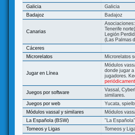
Galicia
Galicia
Badajoz
Badajoz
Asociaciones:
Tenerife norte
Canarias
Legión Perdida
(Las Palmas d
Cáceres
Microrelatos
Microrelatos 
Módulos vassa
donde jugar 
Jugar en Línea
jugadores. Ke
periódicamen
Vassal, Cyber
Juegos por software
similares.
Juegos por web
Yucata, spiel
Módulos vassal y similares
Módulos vassa
La Española (BSW)
"La Española
Torneos y Ligas
Torneos y Lig