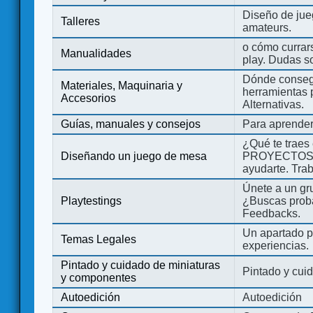
Diseño de jue
Talleres
amateurs.
o cómo currars
Manualidades
play. Dudas so
Dónde consegu
Materiales, Maquinaria y
herramientas 
Accesorios
Alternativas.
Guías, manuales y consejos
Para aprender
¿Qué te traes
Diseñando un juego de mesa
PROYECTOS co
ayudarte. Tra
Únete a un gru
Playtestings
¿Buscas probad
Feedbacks.
Un apartado pa
Temas Legales
experiencias.
Pintado y cuidado de miniaturas
Pintado y cui
y componentes
Autoedición
Autoedición