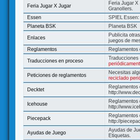
Feria Jugar X
Feria Jugar X Jugar
Granollers.
Essen
SPIEL Essen: 
Planeta BSK
Planeta BSK
Publicita otra
Enlaces
juegos de me
Reglamentos
Reglamentos d
Traducciones
Traducciones en proceso
periódicamen
Necesitas alg
Peticiones de reglamentos
reciclado per
Reglamentos d
Decktet
http://www.de
Reglamentos d
Icehouse
http://www.ic
Reglamentos 
Piecepack
http://piecepa
Ayudas de Jue
Ayudas de Juego
Etiquetas.