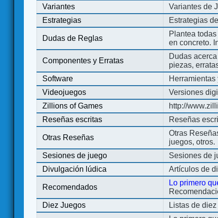
Variantes
Variantes de 
Estrategias
Estrategias d
Plantea todas
Dudas de Reglas
en concreto. 
Dudas acerca 
Componentes y Erratas
piezas, errata
Software
Herramientas 
Videojuegos
Versiones digi
Zillions of Games
http://www.zi
Reseñas escritas
Reseñas escri
Otras Reseñas 
Otras Reseñas
juegos, otros.
Sesiones de juego
Sesiones de 
Divulgación lúdica
Artículos de d
Lo primero qu
Recomendados
Recomendacion
Diez Juegos
Listas de die