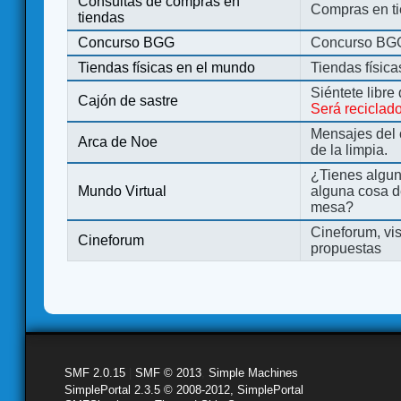
Consultas de compras en
Compras en ti
tiendas
Concurso BGG
Concurso BG
Tiendas físicas en el mundo
Tiendas físic
Siéntete libre
Cajón de sastre
Será reciclad
Mensajes del 
Arca de Noe
de la limpia.
¿Tienes algu
Mundo Virtual
alguna cosa d
mesa?
Cineforum, vis
Cineforum
propuestas
SMF 2.0.15
|
SMF © 2013
,
Simple Machines
SimplePortal 2.3.5 © 2008-2012, SimplePortal