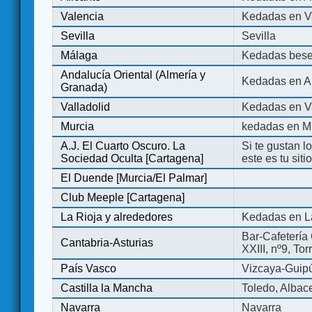
Valencia
Kedadas en V
Sevilla
Sevilla
Málaga
Kedadas bese
Andalucía Oriental (Almería y
Kedadas en An
Granada)
Valladolid
Kedadas en Va
Murcia
kedadas en M
A.J. El Cuarto Oscuro. La
Si te gustan l
Sociedad Oculta [Cartagena]
este es tu sit
El Duende [Murcia/El Palmar]
Club Meeple [Cartagena]
La Rioja y alrededores
Kedadas en L
Bar-Cafetería 
Cantabria-Asturias
XXIII, nº9, To
País Vasco
Vizcaya-Guip
Castilla la Mancha
Toledo, Albac
Navarra
Navarra