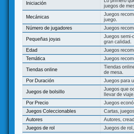
Lo primero que
Iniciación
juegos de mes
Juegos recome
Mecánicas
juego.
Número de jugadores
Juegos recom
Juegos semi-d
Pequeñas joyas
gran calidad.
Edad
Juegos recom
Temática
Juegos recom
Tiendas onli
Tiendas online
de mesa.
Por Duración
Juegos para u
Juegos que o
Juegos de bolsillo
llevar de viaje
Por Precio
Juegos económ
Juegos Coleccionables
Cartas, juego
Autores
Autores, crea
Juegos de rol
Juegos de rol,