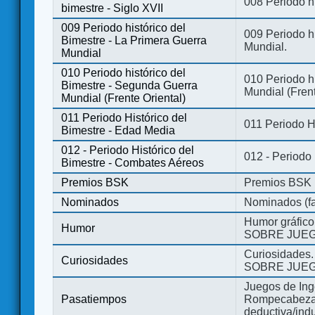
008 Periodo hi
bimestre - Siglo XVII
009 Periodo histórico del
009 Periodo hi
Bimestre - La Primera Guerra
Mundial.
Mundial
010 Periodo histórico del
010 Periodo h
Bimestre - Segunda Guerra
Mundial (Frent
Mundial (Frente Oriental)
011 Periodo Histórico del
011 Periodo H
Bimestre - Edad Media
012 - Periodo Histórico del
012 - Periodo
Bimestre - Combates Aéreos
Premios BSK
Premios BSK
Nominados
Nominados (fa
Humor gráfico
Humor
SOBRE JUEG
Curiosidades.
Curiosidades
SOBRE JUEG
Juegos de Ing
Pasatiempos
Rompecabezas
deductiva/indu