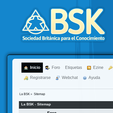
  Inicio
  Foro
Etiquetas
  Ezine
  Registrarse
  Webchat
  Ayuda
La BSK
»
Sitemap
La BSK - Sitemap