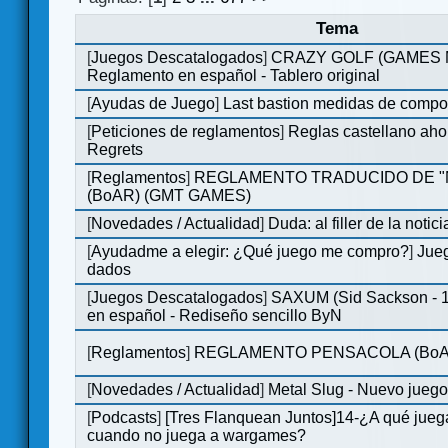
Tema
[
Juegos Descatalogados
]
CRAZY GOLF (GAMES Ma
Reglamento en español - Tablero original
[
Ayudas de Juego
]
Last bastion medidas de comp
[
Peticiones de reglamentos
]
Reglas castellano aho
Regrets
[
Reglamentos
]
REGLAMENTO TRADUCIDO DE 
(BoAR) (GMT GAMES)
[
Novedades / Actualidad
]
Duda: al filler de la notici
[
Ayudadme a elegir: ¿Qué juego me compro?
]
Jueg
dados
[
Juegos Descatalogados
]
SAXUM (Sid Sackson - 
en español - Rediseño sencillo ByN
[
Reglamentos
]
REGLAMENTO PENSACOLA (BoA
[
Novedades / Actualidad
]
Metal Slug - Nuevo jueg
[
Podcasts
]
[Tres Flanquean Juntos]14-¿A qué jue
cuando no juega a wargames?