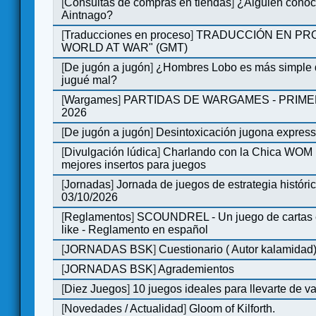
[
Consultas de compras en tiendas
]
¿Alguien conoce
Aintnago?
[
Traducciones en proceso
]
TRADUCCIÓN EN PRO
WORLD AT WAR" (GMT)
[
De jugón a jugón
]
¿Hombres Lobo es más simple q
jugué mal?
[
Wargames
]
PARTIDAS DE WARGAMES - PRIM
2026
[
De jugón a jugón
]
Desintoxicación jugona expres
[
Divulgación lúdica
]
Charlando con la Chica WOM | 
mejores insertos para juegos
[
Jornadas
]
Jornada de juegos de estrategia históri
03/10/2026
[
Reglamentos
]
SCOUNDREL - Un juego de cartas en
like - Reglamento en español
[
JORNADAS BSK
]
Cuestionario ( Autor kalamidad
[
JORNADAS BSK
]
Agrademientos
[
Diez Juegos
]
10 juegos ideales para llevarte de 
[
Novedades / Actualidad
]
Gloom of Kilforth.