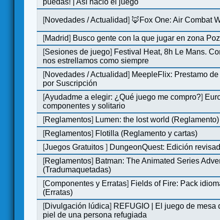
puedas! | Así nació el juego
[
Novedades / Actualidad
]
🦊Fox One: Air Combat 
[
Madrid
]
Busco gente con la que jugar en zona Po
[
Sesiones de juego
]
Festival Heat, 8h Le Mans. C
nos estrellamos como siempre
[
Novedades / Actualidad
]
MeepleFlix: Prestamo de
por Suscripción
[
Ayudadme a elegir: ¿Qué juego me compro?
]
Eur
componentes y solitario
[
Reglamentos
]
Lumen: the lost world (Reglamento)
[
Reglamentos
]
Flotilla (Reglamento y cartas)
[
Juegos Gratuitos
]
DungeonQuest: Edición revisad
[
Reglamentos
]
Batman: The Animated Series Adve
(Tradumaquetadas)
[
Componentes y Erratas
]
Fields of Fire: Pack id
(Erratas)
[
Divulgación lúdica
]
REFUGIO | El juego de mesa q
piel de una persona refugiada