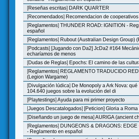
[
Reseñas escritas
]
DARK QUARTER
[
Recomendados
]
Recomendacion de cooperativos 
[
Reglamentos
]
THUNDER ROAD: IGNITION - Regl
español
[
Reglamentos
]
Rubout (Australian Design Group) 
[
Podcasts
]
[Jugando con Da2] JcDa2 #164 Mecáni
echaríamos de menos
[
Dudas de Reglas
]
Epochs: El camino de las cultu
[
Reglamentos
]
REGLAMENTO TRADUCIDO RED
(Legion Wargame)
[
Divulgación lúdica
]
De Monopoly a Ark Nova: qué
104.640 juegos sobre la evolución del di
[
Playtestings
]
Ayuda para mi primer proyecto
[
Juegos Descatalogados
]
[Peticion] Gloria a Roma
[
Diseñando un juego de mesa
]
AURIGA (ancient cha
[
Reglamentos
]
DUNGEONS & DRAGONS: EDGE 
- Reglamento en español