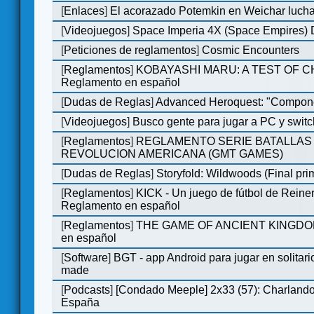
[
Enlaces
]
El acorazado Potemkin en Weichar lucha
[
Videojuegos
]
Space Imperia 4X (Space Empires) D
[
Peticiones de reglamentos
]
Cosmic Encounters
[
Reglamentos
]
KOBAYASHI MARU: A TEST OF 
Reglamento en español
[
Dudas de Reglas
]
Advanced Heroquest: "Compone
[
Videojuegos
]
Busco gente para jugar a PC y switc
[
Reglamentos
]
REGLAMENTO SERIE BATALLAS 
REVOLUCION AMERICANA (GMT GAMES)
[
Dudas de Reglas
]
Storyfold: Wildwoods (Final prim
[
Reglamentos
]
KICK - Un juego de fútbol de Reiner
Reglamento en español
[
Reglamentos
]
THE GAME OF ANCIENT KINGDOM
en español
[
Software
]
BGT - app Android para jugar en solitari
made
[
Podcasts
]
[Condado Meeple] 2x33 (57): Charlan
España