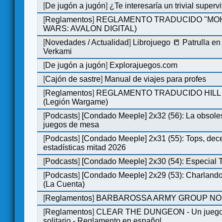
[
De jugón a jugón
]
¿Te interesaría un trivial super
[
Reglamentos
]
REGLAMENTO TRADUCIDO "MOH
WARS: AVALON DIGITAL)
[
Novedades / Actualidad
]
Librojuego 📒 Patrulla en
Verkami
[
De jugón a jugón
]
Explorajuegos.com
[
Cajón de sastre
]
Manual de viajes para profes
[
Reglamentos
]
REGLAMENTO TRADUCIDO HILL
(Legión Wargame)
[
Podcasts
]
[Condado Meeple] 2x32 (56): La obsole
juegos de mesa
[
Podcasts
]
[Condado Meeple] 2x31 (55): Tops, dec
estadísticas mitad 2026
[
Podcasts
]
[Condado Meeple] 2x30 (54): Especial
[
Podcasts
]
[Condado Meeple] 2x29 (53): Charlando
(La Cuenta)
[
Reglamentos
]
BARBAROSSA ARMY GROUP NO
[
Reglamentos
]
CLEAR THE DUNGEON - Un juego 
solitario - Reglamento en español