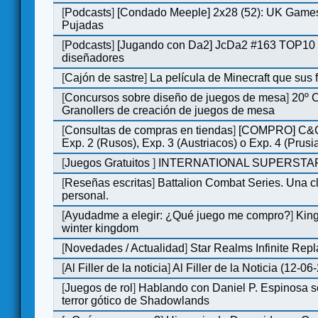
[
Podcasts
]
[Condado Meeple] 2x28 (52): UK Games
Pujadas
[
Podcasts
]
[Jugando con Da2] JcDa2 #163 TOP10 
diseñadores
[
Cajón de sastre
]
La película de Minecraft que sus 
[
Concursos sobre diseño de juegos de mesa
]
20º 
Granollers de creación de juegos de mesa
[
Consultas de compras en tiendas
]
[COMPRO] C&C
Exp. 2 (Rusos), Exp. 3 (Austriacos) o Exp. 4 (Prusi
[
Juegos Gratuitos
]
INTERNATIONAL SUPERSTAR
[
Reseñas escritas
]
Battalion Combat Series. Una cl
personal.
[
Ayudadme a elegir: ¿Qué juego me compro?
]
King
winter kingdom
[
Novedades / Actualidad
]
Star Realms Infinite Repl
[
Al Filler de la noticia
]
Al Filler de la Noticia (12-06
[
Juegos de rol
]
Hablando con Daniel P. Espinosa s
terror gótico de Shadowlands