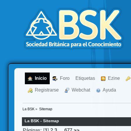
  Inicio
  Foro
Etiquetas
  Ezine
  Registrarse
  Webchat
  Ayuda
La BSK
»
Sitemap
La BSK - Sitemap
Páginas: [
1
]
2
3
...
677
>>