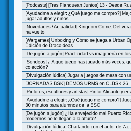
[
Podcasts
]
[Tres Flanquean Juntos] 13 - Desde Ru
[
Ayudadme a elegir: ¿Qué juego me compro?
]
Mejo
jugar adultos y niños
[
Novedades / Actualidad
]
Kingdom Come: Deliveran
ha vuelto
[
Wargames
]
Unboxing y Cómo se juega a Urban Op
Edición de DracoIdeas
[
De jugón a jugón
]
Practicidad vs imaginería en lo
[
Sondeos
]
¿ A qué juego has jugado más veces, qu
colección?
[
Divulgación lúdica
]
Jugar a juegos de mesa con u
[
JORNADAS BSK
]
DEMOS URMS en CLBSK 26
[
Pintores, escultores y artistas
]
Pintor Alicante y en
[
Ayudadme a elegir: ¿Qué juego me compro?
]
Jue
30 minutos para alumnos de la ESO
[
De jugón a jugón
]
¿Ha envejecido mal Puerto Rico
modernos no le llegan a la altura?
[
Divulgación lúdica
]
Charlando con el autor de 7a: