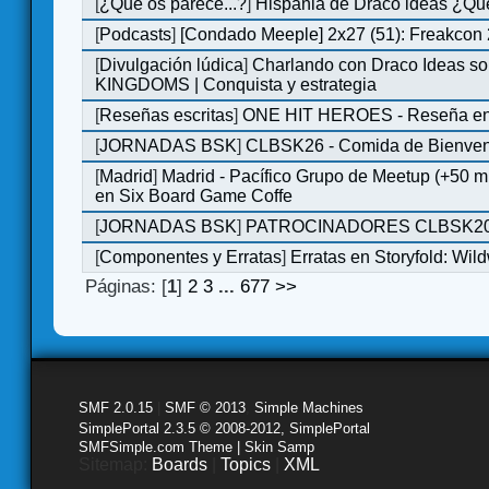
[
¿Qué os parece...?
]
Hispania de Draco ideas ¿Qu
[
Podcasts
]
[Condado Meeple] 2x27 (51): Freakcon
[
Divulgación lúdica
]
Charlando con Draco Ideas s
KINGDOMS | Conquista y estrategia
[
Reseñas escritas
]
ONE HIT HEROES - Reseña en 
[
JORNADAS BSK
]
CLBSK26 - Comida de Bienve
[
Madrid
]
Madrid - Pacífico Grupo de Meetup (+50 
en Six Board Game Coffe
[
JORNADAS BSK
]
PATROCINADORES CLBSK2
[
Componentes y Erratas
]
Erratas en Storyfold: Wi
Páginas: [
1
]
2
3
...
677
>>
SMF 2.0.15
|
SMF © 2013
,
Simple Machines
SimplePortal 2.3.5 © 2008-2012, SimplePortal
SMFSimple.com Theme | Skin Samp
Sitemap:
Boards
|
Topics
|
XML