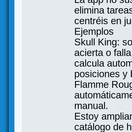
elimina tarea
centréis en ju
Ejemplos
Skull King: so
acierta o fall
calcula auto
posiciones y
Flamme Rouge
automáticamen
manual.
Estoy amplia
catálogo de h