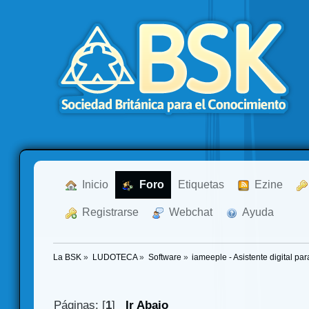
  Inicio
  Foro
Etiquetas
  Ezine
  Registrarse
  Webchat
  Ayuda
La BSK
»
LUDOTECA
»
Software
»
iameeple - Asistente digital p
Páginas: [
1
]
Ir Abajo