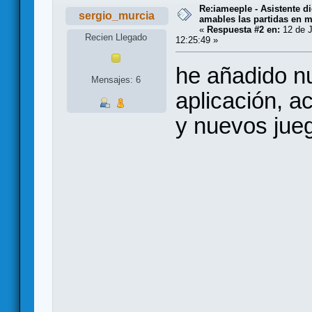
Re:iameeple - Asistente d
sergio_murcia
amables las partidas en 
«
Respuesta #2 en:
12 de J
Recien Llegado
12:25:49 »
he añadido n
Mensajes: 6
aplicación, ac
y nuevos jue