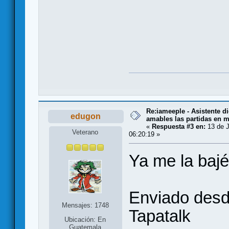
Re:iameeple - Asistente d
edugon
amables las partidas en 
«
Respuesta #3 en:
13 de J
Veterano
06:20:19 »
Ya me la bajé
Enviado des
Mensajes: 1748
Tapatalk
Ubicación: En
Guatemala