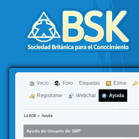
  Inicio
  Foro
Etiquetas
  Ezine
  Registrarse
  Webchat
  Ayuda
La BSK
»
Ayuda
Ayuda de Usuario de SMF