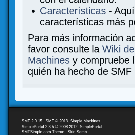
Características
- Aquí
características más 
Para más información a
favor consulte la
Wiki d
Machines
y compruebe 
quién ha hecho de SMF l
SMF 2.0.15
|
SMF © 2013
,
Simple Machines
SimplePortal 2.3.5 © 2008-2012, SimplePortal
SMFSimple.com Theme | Skin Samp