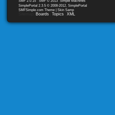
SMF 2.0.15
|
SMF © 2013
,
Simple Machines
SimplePortal 2.3.5 © 2008-2012, SimplePortal
SMFSimple.com Theme | Skin Samp
Sitemap:
Boards
|
Topics
|
XML