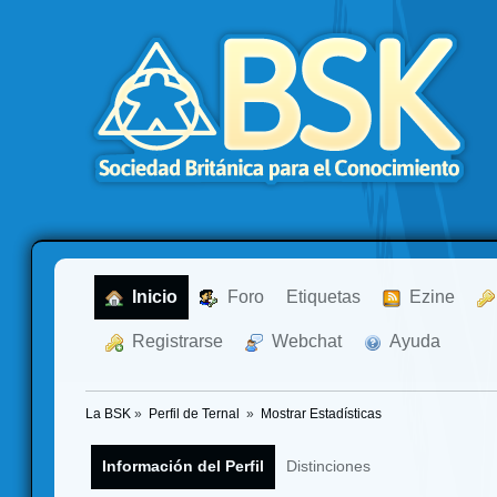
  Inicio
  Foro
Etiquetas
  Ezine
  Registrarse
  Webchat
  Ayuda
La BSK
»
Perfil de Ternal 
»
Mostrar Estadísticas
Información del Perfil
Distinciones