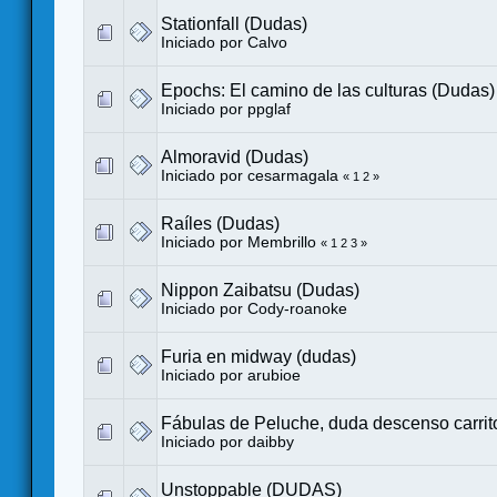
Stationfall (Dudas)
Iniciado por
Calvo
Epochs: El camino de las culturas (Dudas)
Iniciado por
ppglaf
Almoravid (Dudas)
Iniciado por
cesarmagala
«
1
2
»
Raíles (Dudas)
Iniciado por
Membrillo
«
1
2
3
»
Nippon Zaibatsu (Dudas)
Iniciado por
Cody-roanoke
Furia en midway (dudas)
Iniciado por
arubioe
Fábulas de Peluche, duda descenso carrit
Iniciado por
daibby
Unstoppable (DUDAS)