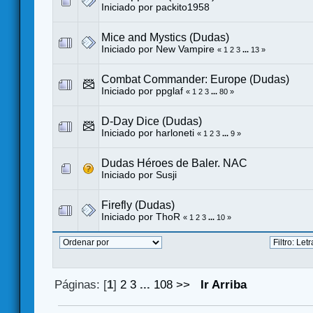
Iniciado por
packito1958
Mice and Mystics (Dudas)
Iniciado por
New Vampire
«
1
2
3
...
13
»
Combat Commander: Europe (Dudas)
Iniciado por
ppglaf
«
1
2
3
...
80
»
D-Day Dice (Dudas)
Iniciado por harloneti
«
1
2
3
...
9
»
Dudas Héroes de Baler. NAC
Iniciado por
Susji
Firefly (Dudas)
Iniciado por
ThoR
«
1
2
3
...
10
»
Páginas: [
1
]
2
3
...
108
>>
Ir Arriba