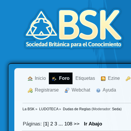
  Inicio
  Foro
Etiquetas
  Ezine
  Registrarse
  Webchat
  Ayuda
La BSK
»
LUDOTECA
»
Dudas de Reglas
(Moderador:
Seda
)
Páginas: [
1
]
2
3
...
108
>>
Ir Abajo