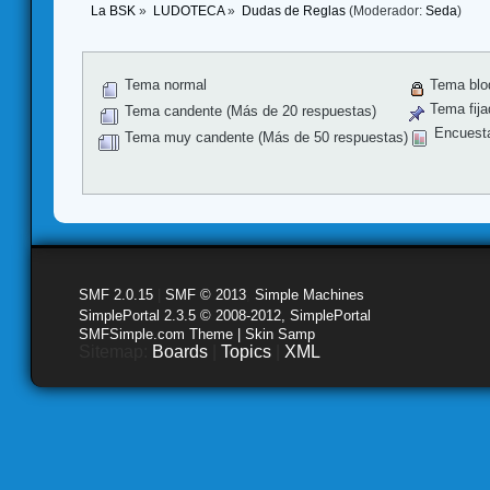
La BSK
»
LUDOTECA
»
Dudas de Reglas
(Moderador:
Seda
)
Tema normal
Tema blo
Tema fija
Tema candente (Más de 20 respuestas)
Encuest
Tema muy candente (Más de 50 respuestas)
SMF 2.0.15
|
SMF © 2013
,
Simple Machines
SimplePortal 2.3.5 © 2008-2012, SimplePortal
SMFSimple.com Theme | Skin Samp
Sitemap:
Boards
|
Topics
|
XML