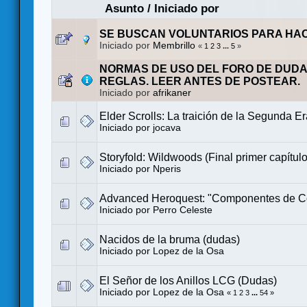
Asunto
/
Iniciado por
SE BUSCAN VOLUNTARIOS PARA HA
Iniciado por
Membrillo
«
1
2
3
...
5
»
NORMAS DE USO DEL FORO DE DUDA
REGLAS. LEER ANTES DE POSTEAR.
Iniciado por
afrikaner
Elder Scrolls: La traición de la Segunda E
Iniciado por
jocava
Storyfold: Wildwoods (Final primer capítulo
Iniciado por
Nperis
Advanced Heroquest: "Componentes de C
Iniciado por
Perro Celeste
Nacidos de la bruma (dudas)
Iniciado por
Lopez de la Osa
El Señor de los Anillos LCG (Dudas)
Iniciado por
Lopez de la Osa
«
1
2
3
...
54
»