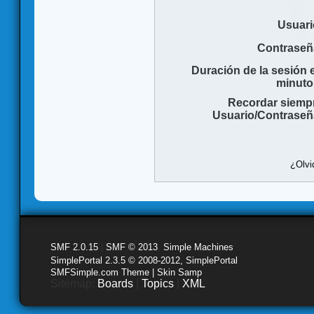
Usuari
Contraseñ
Duración de la sesión 
minuto
Recordar siemp
Usuario/Contraseñ
¿Olvi
SMF 2.0.15
|
SMF © 2013
,
Simple Machines
SimplePortal 2.3.5 © 2008-2012, SimplePortal
SMFSimple.com Theme | Skin Samp
Sitemap:
Boards
|
Topics
|
XML