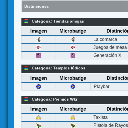
Distinciones
Categoría: Tiendas amigas
Imagen
Microbadge
Distinció
La comarca
Juegos de mesa
Generación X
Categoría: Templos lúdicos
Imagen
Microbadge
Distinció
Playbar
Categoría: Premios Wkr
Imagen
Microbadge
Distinció
Taxista
Pistola de Rayo