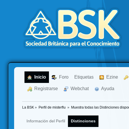
  Inicio
  Foro
Etiquetas
  Ezine
  Registrarse
  Webchat
  Ayuda
La BSK
»
Perfil de misterflu 
»
Muestra todas las Distinciones dispo
Información del Perfil
Distinciones