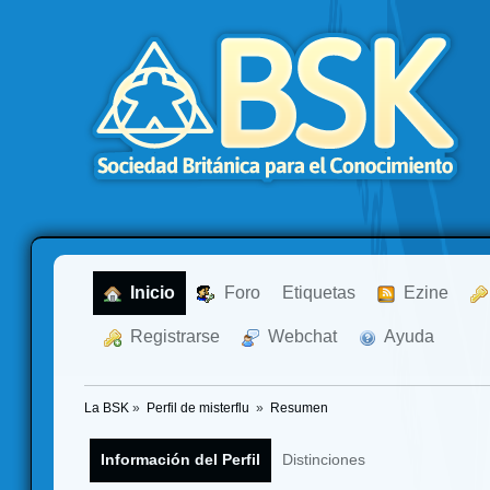
  Inicio
  Foro
Etiquetas
  Ezine
  Registrarse
  Webchat
  Ayuda
La BSK
»
Perfil de misterflu 
»
Resumen
Información del Perfil
Distinciones