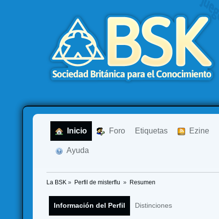
  Inicio
  Foro
Etiquetas
  Ezine
  Ayuda
La BSK
»
Perfil de misterflu 
»
Resumen
Información del Perfil
Distinciones