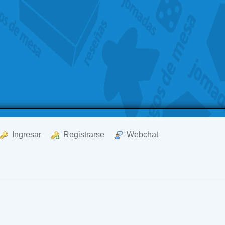
  Ingresar
  Registrarse
  Webchat