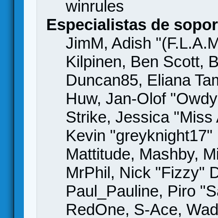
winrules
Especialistas de sopor
JimM, Adish "(F.L.A.M
Kilpinen, Ben Scott,
Duncan85, Eliana Tame
Huw, Jan-Olof "Owdy"
Strike, Jessica "Mis
Kevin "greyknight17" H
Mattitude, Mashby, Mic
MrPhil, Nick "Fizzy" 
Paul_Pauline, Piro "S
RedOne, S-Ace, Wad