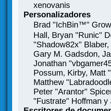
xenovanis
Personalizadores
Brad "IchBin™" Gro
Hall, Bryan "Runic" D
"Shadow82x" Blaber, 
Gary M. Gadsdon, Jas
Jonathan "vbgamer45" 
Possum, Kirby, Matt
Matthew "Labradoodle
Peter "Arantor" Spice
"Fustrate" Hoffman y
Escritores de docume