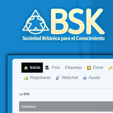
  Inicio
  Foro
Etiquetas
  Ezine
  Registrarse
  Webchat
  Ayuda
La BSK
Créditos