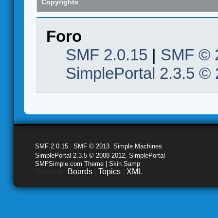
Copyrights
Foro
SMF 2.0.15
|
SMF © 
SimplePortal 2.3.5 ©
SMF 2.0.15
|
SMF © 2013
,
Simple Machines
SimplePortal 2.3.5 © 2008-2012, SimplePortal
SMFSimple.com Theme | Skin Samp
Sitemap:
Boards
|
Topics
|
XML