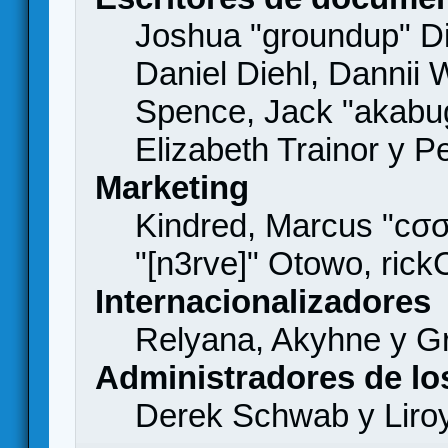
Joshua "groundup" Di
Daniel Diehl, Dannii 
Spence, Jack "akabu
Elizabeth Trainor y 
Marketing
Kindred, Marcus "cσσ
"[n3rve]" Otowo, rick
Internacionalizadores
Relyana, Akyhne y G
Administradores de lo
Derek Schwab y Liro