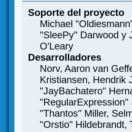
Soporte del proyecto
Michael "Oldiesmann
"SleePy" Darwood y J
O'Leary
Desarrolladores
Norv, Aaron van Geffe
Kristiansen, Hendrik
"JayBachatero" Hern
"RegularExpression"
"Thantos" Miller, Se
"Orstio" Hildebrandt,