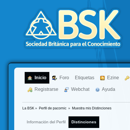
  Inicio
  Foro
Etiquetas
  Ezine
  Registrarse
  Webchat
  Ayuda
La BSK
»
Perfil de pacornic 
»
Muestra mis Distinciones
Información del Perfil
Distinciones