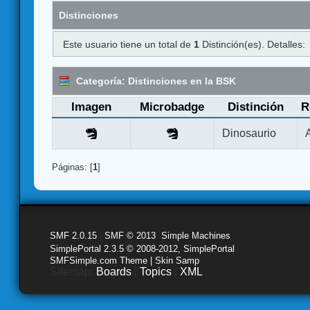
Distinciones
Este usuario tiene un total de
1
Distinción(es). Detalles:
Categoría: Distinciones en la BSK
Imagen
Microbadge
Distinción
R
Dinosaurio
Páginas: [
1
]
SMF 2.0.15
|
SMF © 2013
,
Simple Machines
SimplePortal 2.3.5 © 2008-2012, SimplePortal
SMFSimple.com Theme | Skin Samp
Sitemap:
Boards
|
Topics
|
XML