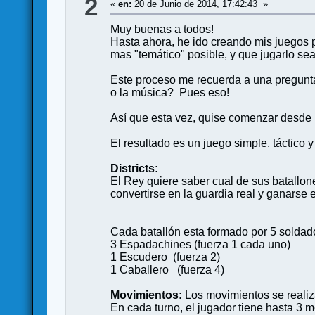
2
«
en:
20 de Junio de 2014, 17:42:43 »
Muy buenas a todos!
Hasta ahora, he ido creando mis juegos p
mas "temático" posible, y que jugarlo sea 
Este proceso me recuerda a una pregunt
o la música? Pues eso!
Así que esta vez, quise comenzar desde u
El resultado es un juego simple, táctico
Districts:
El Rey quiere saber cual de sus batallon
convertirse en la guardia real y ganarse el
Cada batallón esta formado por 5 soldad
3 Espadachines (fuerza 1 cada uno)
1 Escudero (fuerza 2)
1 Caballero (fuerza 4)
Movimientos:
Los movimientos se realiz
En cada turno, el jugador tiene hasta 3 m