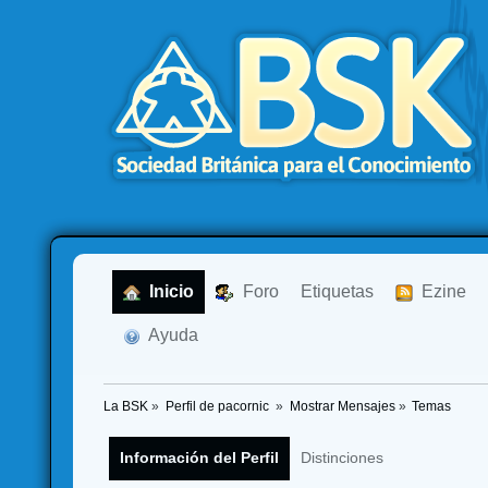
  Inicio
  Foro
Etiquetas
  Ezine
  Ayuda
La BSK
»
Perfil de pacornic 
»
Mostrar Mensajes
»
Temas
Información del Perfil
Distinciones