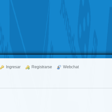
  Ingresar
  Registrarse
  Webchat