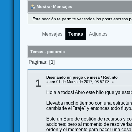
Mostrar Mensajes
Esta sección te permite ver todos los posts escritos
Mensajes
Temas
Adjuntos
Temas - pacornic
Páginas: [
1
]
Diseñando un juego de mesa
/
Riotinto
1
«
en:
01 de Marzo de 2017, 08:57:08 »
Hola a todos! Abro este hilo (que ya est
Llevaba mucho tiempo con una estructura
cambiarle el "traje" y entonces todo fluyó
Este un Euro de gestión de recursos y co
acciones; pero al momento de resolverlas
orden y el momento para hacer una cosa u