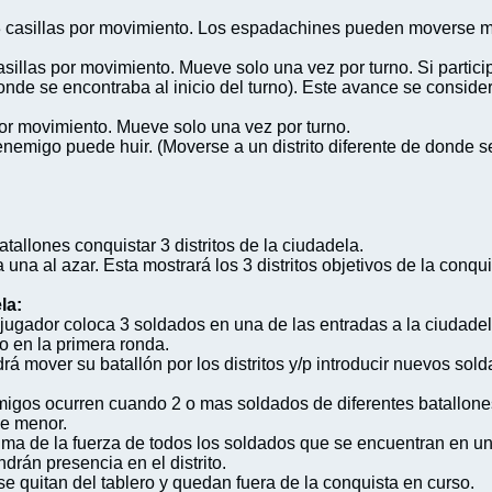
 casillas por movimiento. Los espadachines pueden moverse ma
sillas por movimiento. Mueve solo una vez por turno. Si partic
 donde se encontraba al inicio del turno). Este avance se consid
or movimiento. Mueve solo una vez por turno.
enemigo puede huir. (Moverse a un distrito diferente de donde se
tallones conquistar 3 distritos de la ciudadela.
 una al azar. Esta mostrará los 3 distritos objetivos de la conqui
la:
jugador coloca 3 soldados en una de las entradas a la ciudadela
o en la primera ronda.
odrá mover su batallón por los distritos y/p introducir nuevos sol
gos ocurren cuando 2 o mas soldados de diferentes batallones
de menor.
 suma de la fuerza de todos los soldados que se encuentran en un
rán presencia en el distrito.
e quitan del tablero y quedan fuera de la conquista en curso.