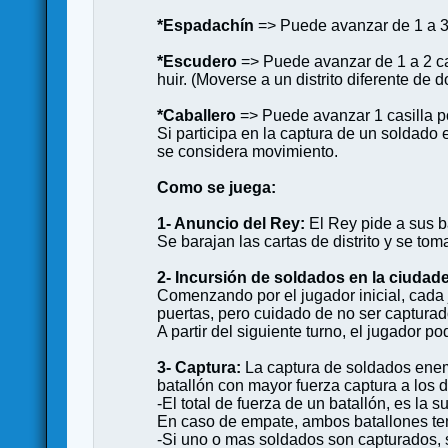
*Espadachín
=> Puede avanzar de 1 a 3
*Escudero
=> Puede avanzar de 1 a 2 ca
huir. (Moverse a un distrito diferente de
*Caballero
=> Puede avanzar 1 casilla p
Si participa en la captura de un soldado 
se considera movimiento.
Como se juega:
1- Anuncio del Rey:
El Rey pide a sus ba
Se barajan las cartas de distrito y se toma
2- Incursión de soldados en la ciudade
Comenzando por el jugador inicial, cada 
puertas, pero cuidado de no ser capturad
A partir del siguiente turno, el jugador p
3- Captura:
La captura de soldados enemi
batallón con mayor fuerza captura a los 
-El total de fuerza de un batallón, es la
En caso de empate, ambos batallones tend
-Si uno o mas soldados son capturados, s