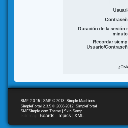
Usuari
Contraseñ
Duración de la sesión 
minuto
Recordar siemp
Usuario/Contraseñ
¿Olvi
SMF 2.0.15
|
SMF © 2013
,
Simple Machines
SimplePortal 2.3.5 © 2008-2012, SimplePortal
SMFSimple.com Theme | Skin Samp
Sitemap:
Boards
|
Topics
|
XML