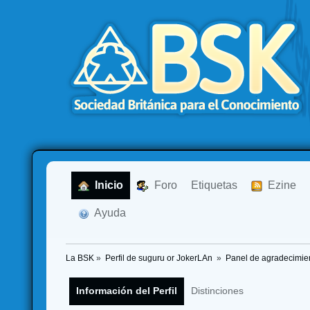
  Inicio
  Foro
Etiquetas
  Ezine
  Ayuda
La BSK
»
Perfil de suguru or JokerLAn 
»
Panel de agradecimie
Información del Perfil
Distinciones