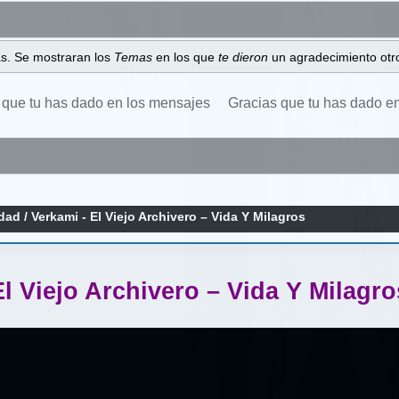
as. Se mostraran los
Temas
en los que
te dieron
un agradecimiento otro
 que tu has dado en los mensajes
Gracias que tu has dado e
idad
/
Verkami - El Viejo Archivero – Vida Y Milagros
El Viejo Archivero – Vida Y Milagro