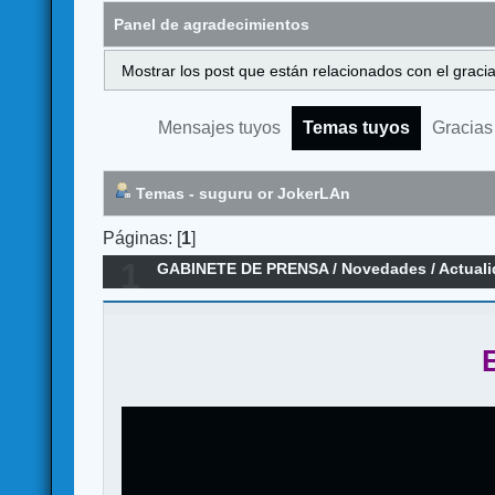
Panel de agradecimientos
Mostrar los post que están relacionados con el graci
Mensajes tuyos
Temas tuyos
Gracias
Temas - suguru or JokerLAn
Páginas: [
1
]
1
GABINETE DE PRENSA
/
Novedades / Actual