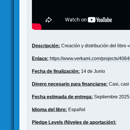
Descripción:
Creación y distribución del libro
Enlace:
https://www.verkami.com/projects/40648
Fecha de finalización:
14 de Junio
Dinero necesario para financiarse:
Casi, casi
Fecha estimada de entrega:
Septiembre 2025
Idioma del libro:
Español
Pledge Levels (Niveles de aportación):