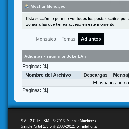
Mostrar Mensajes
Esta sección te permite ver todos los posts escritos por
zonas a las que tienes acceso en este momento.
Mensajes
Temas
Adjuntos
Adjuntos - suguru or JokerLAn
Páginas: [
1
]
Nombre del Archivo
Descargas
Mensa
El usuario aún no
Páginas: [
1
]
SMF 2.0.15
|
SMF © 2013
,
Simple Machines
SimplePortal 2.3.5 © 2008-2012, SimplePortal