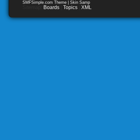
SMFSimple.com Theme | Skin Samp
Sitemap:
Boards
|
Topics
|
XML