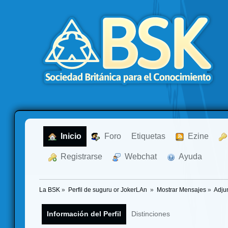
  Inicio
  Foro
Etiquetas
  Ezine
  Registrarse
  Webchat
  Ayuda
La BSK
»
Perfil de suguru or JokerLAn 
»
Mostrar Mensajes
»
Adju
Información del Perfil
Distinciones