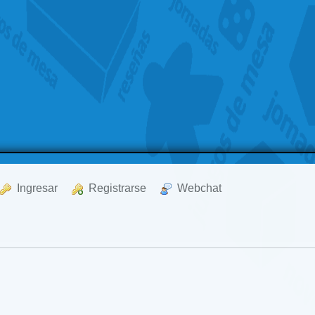
  Ingresar
  Registrarse
  Webchat