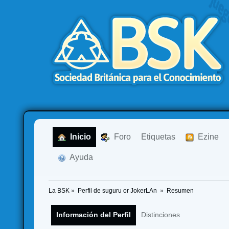
  Inicio
  Foro
Etiquetas
  Ezine
  Ayuda
La BSK
»
Perfil de suguru or JokerLAn 
»
Resumen
Información del Perfil
Distinciones