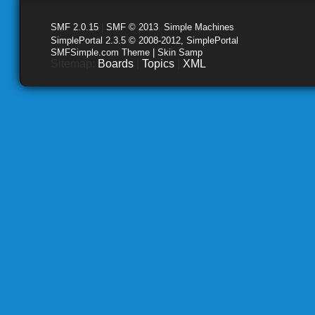
SMF 2.0.15
|
SMF © 2013
,
Simple Machines
SimplePortal 2.3.5 © 2008-2012, SimplePortal
SMFSimple.com Theme | Skin Samp
Sitemap:
Boards
|
Topics
|
XML