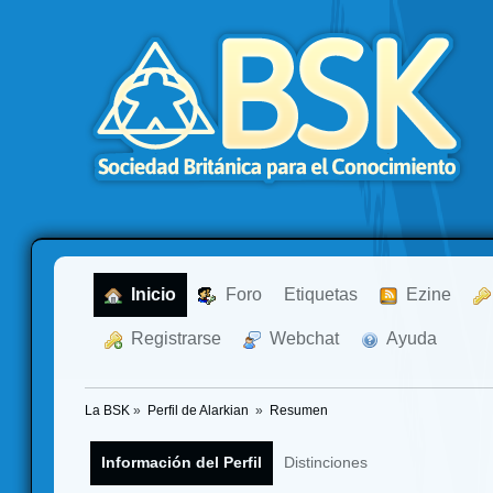
  Inicio
  Foro
Etiquetas
  Ezine
  Registrarse
  Webchat
  Ayuda
La BSK
»
Perfil de Alarkian 
»
Resumen
Información del Perfil
Distinciones