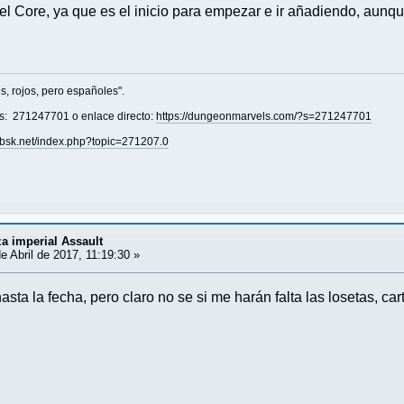
l Core, ya que es el inicio para empezar e ir añadiendo, aunque
s, rojos, pero españoles".
s: 271247701 o enlace directo:
https://dungeonmarvels.com/?s=271247701
labsk.net/index.php?topic=271207.0
 imperial Assault
e Abril de 2017, 11:19:30 »
hasta la fecha, pero claro no se si me harán falta las losetas, c