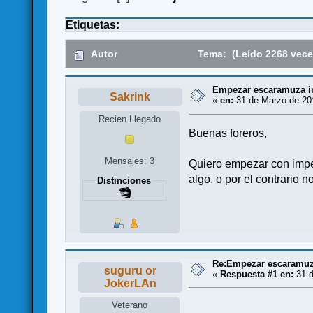
Etiquetas:
Autor
Tema: (Leído 2268 vece
Empezar escaramuza im
Sakrink
«
en:
31 de Marzo de 201
Recien Llegado
Buenas foreros,
Mensajes: 3
Quiero empezar con imper
algo, o por el contrario
Distinciones
Re:Empezar escaramuza
suguru or
«
Respuesta #1 en:
31 d
JokerLAn
Veterano