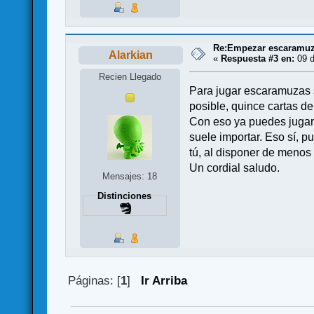
Re:Empezar escaramuza
Alarkian
«
Respuesta #3 en:
09 d
Recien Llegado
Para jugar escaramuzas so
posible, quince cartas d
Con eso ya puedes jugar 
suele importar. Eso sí, p
tú, al disponer de menos
Un cordial saludo.
Mensajes: 18
Distinciones
Páginas: [
1
]
Ir Arriba