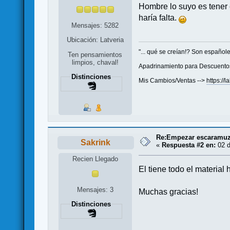
Hombre lo suyo es tener e
haría falta.
Mensajes: 5282
Ubicación: Latveria
"... qué se creían!? Son españole
Ten pensamientos
limpios, chaval!
Apadrinamiento para Descuento
Distinciones
Mis Cambios/Ventas -->
https://
Re:Empezar escaramuza
Sakrink
«
Respuesta #2 en:
02 d
Recien Llegado
El tiene todo el material 
Mensajes: 3
Muchas gracias!
Distinciones