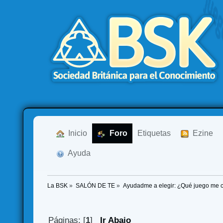
  Inicio
  Foro
Etiquetas
  Ezine
  Ayuda
La BSK
»
SALÓN DE TE
»
Ayudadme a elegir: ¿Qué juego me
Páginas: [
1
]
Ir Abajo