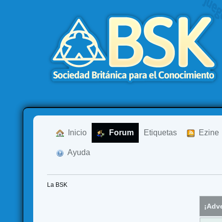
  Inicio
  Forum
Etiquetas
  Ezine
  Ayuda
La BSK
¡Adve