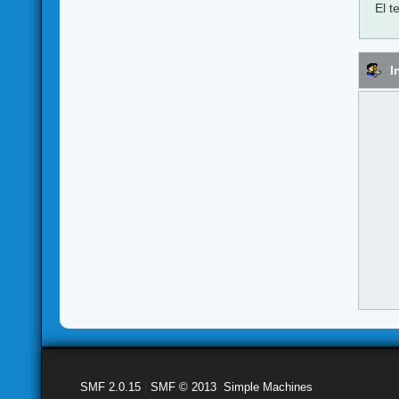
El t
I
SMF 2.0.15
|
SMF © 2013
,
Simple Machines