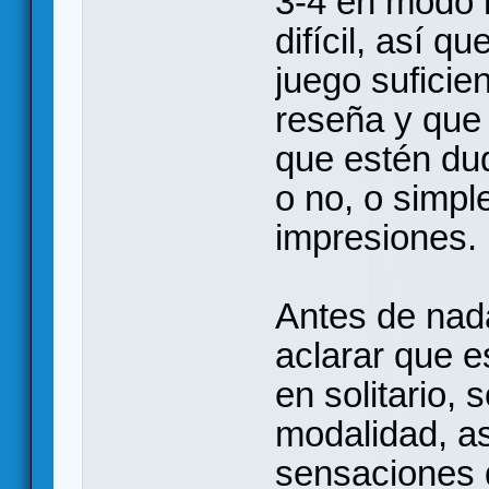
3-4 en modo 
difícil, así q
juego sufici
reseña y que 
que estén du
o no, o simpl
impresiones.
Antes de nada
aclarar que e
en solitario, 
modalidad, a
sensaciones d