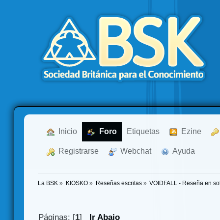
  Inicio
  Foro
Etiquetas
  Ezine
  Registrarse
  Webchat
  Ayuda
La BSK
»
KIOSKO
»
Reseñas escritas
»
VOIDFALL - Reseña en sol
Páginas: [
1
]
Ir Abajo