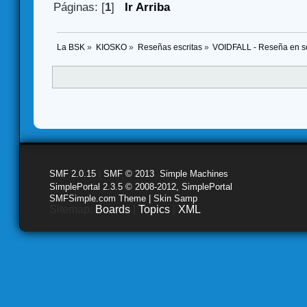
Páginas: [
1
]
Ir Arriba
La BSK
»
KIOSKO
»
Reseñas escritas
»
VOIDFALL - Reseña en so
SMF 2.0.15
|
SMF © 2013
,
Simple Machines
SimplePortal 2.3.5 © 2008-2012, SimplePortal
SMFSimple.com Theme | Skin Samp
Sitemap:
Boards
|
Topics
|
XML