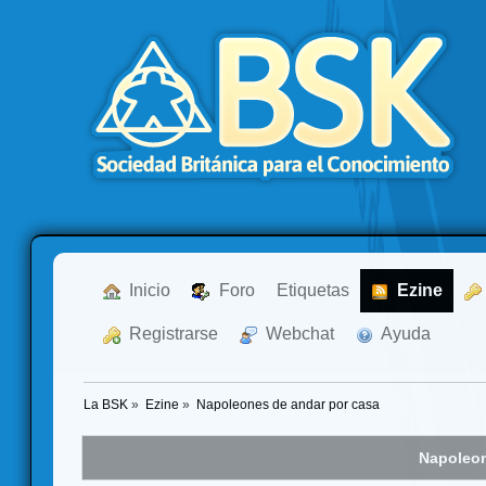
  Inicio
  Foro
Etiquetas
  Ezine
  Registrarse
  Webchat
  Ayuda
La BSK
»
Ezine
»
Napoleones de andar por casa
Napoleon