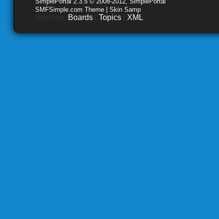
SimplePortal 2.3.5 © 2008-2012, SimplePortal
SMFSimple.com Theme | Skin Samp
Sitemap:
Boards
|
Topics
|
XML