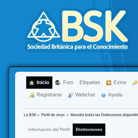
  Inicio
  Foro
Etiquetas
  Ezine
  Registrarse
  Webchat
  Ayuda
La BSK
»
Perfil de vicyo 
»
Muestra todas las Distinciones disponib
Información del Perfil
Distinciones