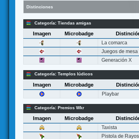
Distinciones
Categoría: Tiendas amigas
Imagen
Microbadge
Distinció
La comarca
Juegos de mesa
Generación X
Categoría: Templos lúdicos
Imagen
Microbadge
Distinció
Playbar
Categoría: Premios Wkr
Imagen
Microbadge
Distinció
Taxista
Pistola de Rayo