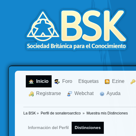
  Inicio
  Foro
Etiquetas
  Ezine
  Registrarse
  Webchat
  Ayuda
La BSK
»
Perfil de sonateroarctico 
»
Muestra mis Distinciones
Información del Perfil
Distinciones