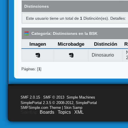
Distinciones
Este usuario tiene un total de
1
Distinción(es). Detalles:
Categoría: Distinciones en la BSK
Imagen
Microbadge
Distinción
R
Dinosaurio
Páginas: [
1
]
SMF 2.0.15
|
SMF © 2013
,
Simple Machines
SimplePortal 2.3.5 © 2008-2012, SimplePortal
SMFSimple.com Theme | Skin Samp
Sitemap:
Boards
|
Topics
|
XML