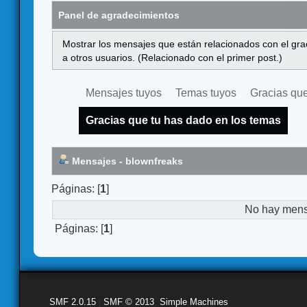
Panel de agradecimientos
Mostrar los mensajes que están relacionados con el gra
a otros usuarios. (Relacionado con el primer post.)
Mensajes tuyos
Temas tuyos
Gracias que
Gracias que tu has dado en los temas
Mensajes - blownfreaks
Páginas: [
1
]
No hay mensa
Páginas: [
1
]
SMF 2.0.15
|
SMF © 2013
,
Simple Machines