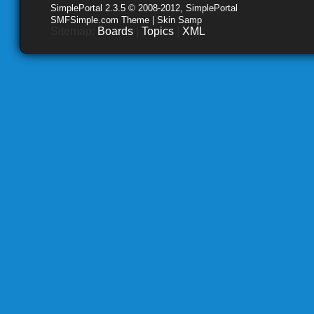
SimplePortal 2.3.5 © 2008-2012, SimplePortal
SMFSimple.com Theme | Skin Samp
Sitemap:
Boards
|
Topics
|
XML