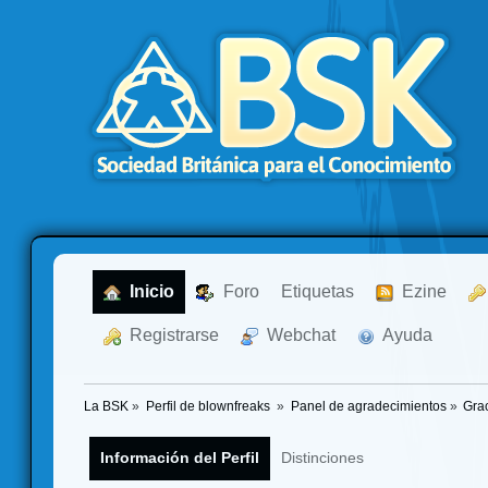
  Inicio
  Foro
Etiquetas
  Ezine
  Registrarse
  Webchat
  Ayuda
La BSK
»
Perfil de blownfreaks 
»
Panel de agradecimientos
»
Gra
Información del Perfil
Distinciones