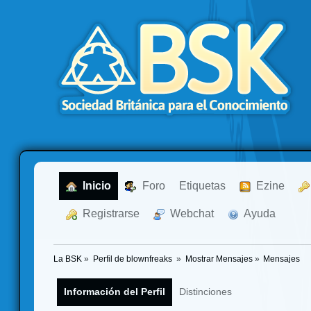
  Inicio
  Foro
Etiquetas
  Ezine
  Registrarse
  Webchat
  Ayuda
La BSK
»
Perfil de blownfreaks 
»
Mostrar Mensajes
»
Mensajes
Información del Perfil
Distinciones