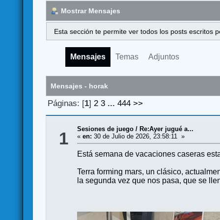
Mostrar Mensajes
Esta sección te permite ver todos los posts escritos
Mensajes
Temas
Adjuntos
Mensajes - horak
Páginas: [
1
]
2
3
...
444
>>
Sesiones de juego
/
Re:Ayer jugué a...
1
«
en:
30 de Julio de 2026, 23:58:11 »
Está semana de vacaciones caseras esta
Terra forming mars, un clásico, actualmen
la segunda vez que nos pasa, que se lle