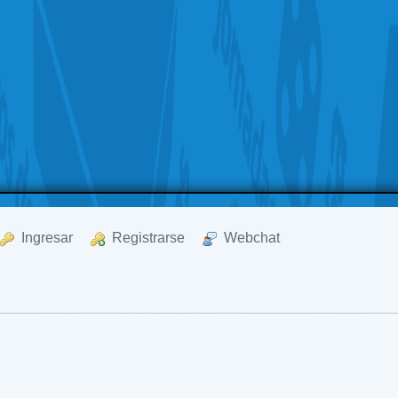
  Ingresar
  Registrarse
  Webchat