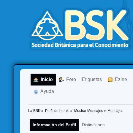
  Inicio
  Foro
Etiquetas
  Ezine
  Ayuda
La BSK
»
Perfil de horak 
»
Mostrar Mensajes
»
Mensajes
Información del Perfil
Distinciones