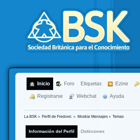
  Inicio
  Foro
Etiquetas
  Ezine
  Registrarse
  Webchat
  Ayuda
La BSK
»
Perfil de Fredovic 
»
Mostrar Mensajes
»
Temas
Información del Perfil
Distinciones