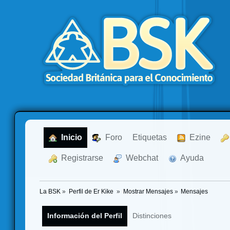
  Inicio
  Foro
Etiquetas
  Ezine
  Registrarse
  Webchat
  Ayuda
La BSK
»
Perfil de Er Kike 
»
Mostrar Mensajes
»
Mensajes
Información del Perfil
Distinciones