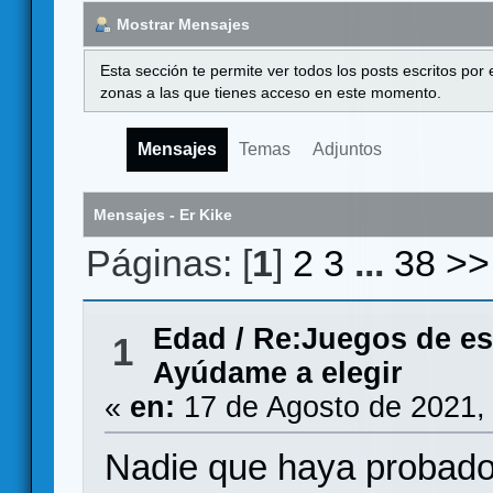
Mostrar Mensajes
Esta sección te permite ver todos los posts escritos por
zonas a las que tienes acceso en este momento.
Mensajes
Temas
Adjuntos
Mensajes - Er Kike
Páginas: [
1
]
2
3
...
38
>>
Edad
/
Re:Juegos de es
1
Ayúdame a elegir
«
en:
17 de Agosto de 2021,
Nadie que haya probado