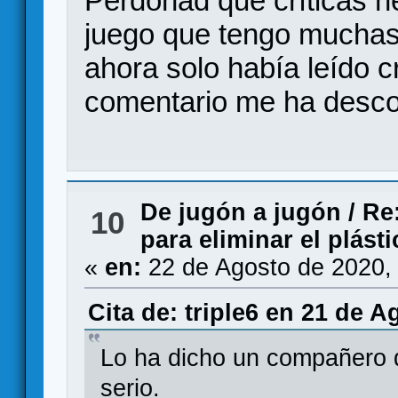
Perdonad que críticas n
juego que tengo muchas
ahora solo había leído cr
comentario me ha desco
De jugón a jugón
/
Re
10
para eliminar el plást
«
en:
22 de Agosto de 2020,
Cita de: triple6 en 21 de A
Lo ha dicho un compañero 
serio.