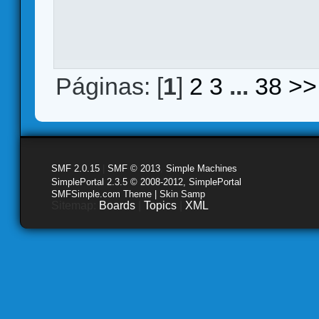
Páginas: [
1
]
2
3
...
38
>>
SMF 2.0.15
|
SMF © 2013
,
Simple Machines
SimplePortal 2.3.5 © 2008-2012, SimplePortal
SMFSimple.com Theme | Skin Samp
Sitemap:
Boards
|
Topics
|
XML