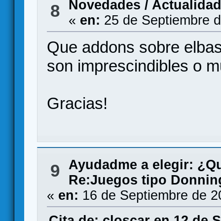
Novedades / Actualida
8
«
en:
25 de Septiembre d
Que addons sobre elbas
son imprescindibles o 
Gracias!
Ayudadme a elegir: ¿Q
9
Re:Juegos tipo Donning
«
en:
16 de Septiembre de 2
Cita de: closcar en 12 de 