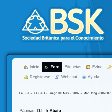
  Inicio
  Foro
Etiquetas
  Ezine
  Registrarse
  Webchat
  Ayuda
La BSK
»
KIOSKO
»
Juego del Mes
»
2007
»
Mah Jong - 08/2007
Páginas: [
1
]
Ir Abajo