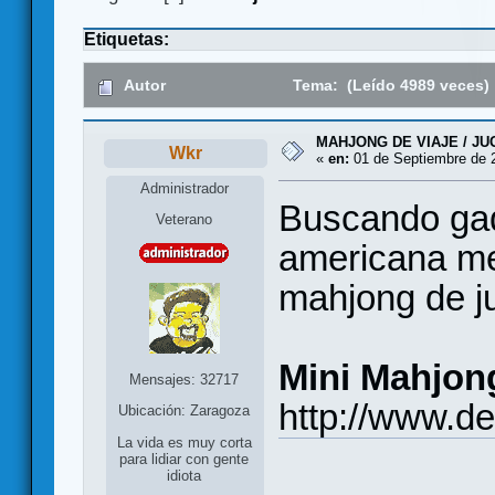
Etiquetas:
Autor
Tema: (Leído 4989 veces)
MAHJONG DE VIAJE / J
Wkr
«
en:
01 de Septiembre de 2
Administrador
Buscando gad
Veterano
americana me
mahjong de j
Mini Mahjon
Mensajes: 32717
http://www.d
Ubicación: Zaragoza
La vida es muy corta
para lidiar con gente
idiota