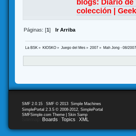
blogs:
Diario d
colección
|
Geek
Páginas: [
1
]
Ir Arriba
La BSK
»
KIOSKO
»
Juego del Mes
»
2007
»
Mah Jong - 08/200
SMF 2.0.15
|
SMF © 2013
,
Simple Machines
SimplePortal 2.3.5 © 2008-2012, SimplePortal
SMFSimple.com Theme | Skin Samp
Sitemap:
Boards
|
Topics
|
XML