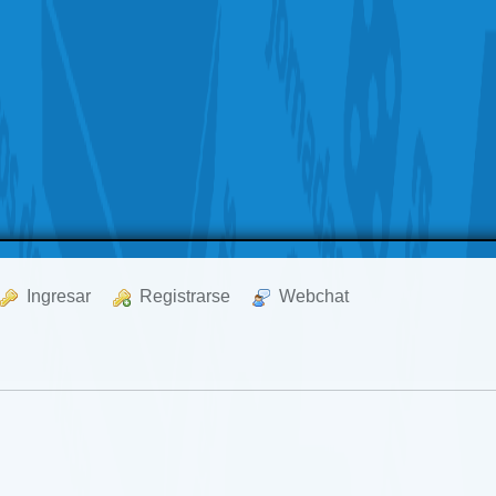
  Ingresar
  Registrarse
  Webchat