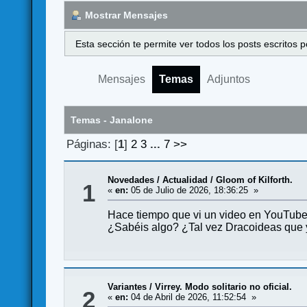
Mostrar Mensajes
Esta sección te permite ver todos los posts escritos
Mensajes
Temas
Adjuntos
Temas - Janalone
Páginas: [
1
]
2
3
...
7
>>
Novedades / Actualidad
/
Gloom of Kilforth.
1
«
en:
05 de Julio de 2026, 18:36:25 »
Hace tiempo que vi un video en YouTube 
¿Sabéis algo? ¿Tal vez Dracoideas que ya
Variantes
/
Virrey. Modo solitario no oficial.
2
«
en:
04 de Abril de 2026, 11:52:54 »