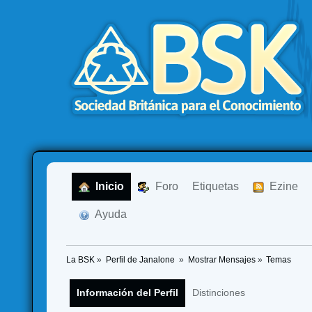
  Inicio
  Foro
Etiquetas
  Ezine
  Ayuda
La BSK
»
Perfil de Janalone 
»
Mostrar Mensajes
»
Temas
Información del Perfil
Distinciones