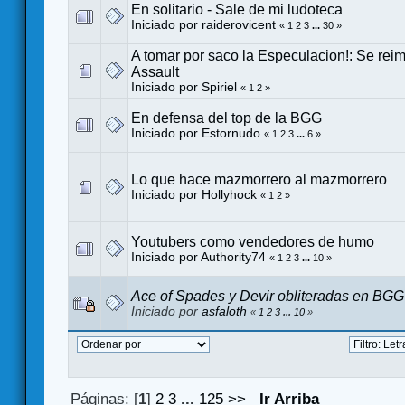
En solitario - Sale de mi ludoteca
Iniciado por
raiderovicent
«
1
2
3
...
30
»
A tomar por saco la Especulacion!: Se rei
Assault
Iniciado por
Spiriel
«
1
2
»
En defensa del top de la BGG
Iniciado por
Estornudo
«
1
2
3
...
6
»
Lo que hace mazmorrero al mazmorrero
Iniciado por
Hollyhock
«
1
2
»
Youtubers como vendedores de humo
Iniciado por
Authority74
«
1
2
3
...
10
»
Ace of Spades y Devir obliteradas en BGG
Iniciado por
asfaloth
«
1
2
3
...
10
»
Páginas: [
1
]
2
3
...
125
>>
Ir Arriba