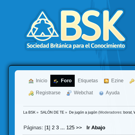
  Inicio
  Foro
Etiquetas
  Ezine
  Registrarse
  Webchat
  Ayuda
La BSK
»
SALÓN DE TE
»
De jugón a jugón
(Moderadores:
borat
,
Páginas: [
1
]
2
3
...
125
>>
Ir Abajo