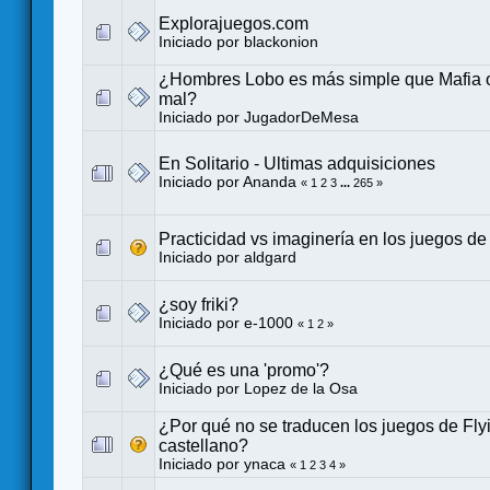
Explorajuegos.com
Iniciado por
blackonion
¿Hombres Lobo es más simple que Mafia o
mal?
Iniciado por
JugadorDeMesa
En Solitario - Ultimas adquisiciones
Iniciado por
Ananda
«
1
2
3
...
265
»
Practicidad vs imaginería en los juegos d
Iniciado por
aldgard
¿soy friki?
Iniciado por
e-1000
«
1
2
»
¿Qué es una 'promo'?
Iniciado por
Lopez de la Osa
¿Por qué no se traducen los juegos de Fly
castellano?
Iniciado por
ynaca
«
1
2
3
4
»