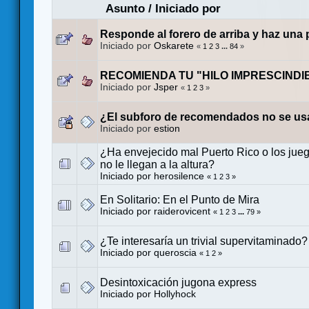
Asunto
/
Iniciado por
Responde al forero de arriba y haz una
Iniciado por
Oskarete
«
1
2
3
...
84
»
RECOMIENDA TU "HILO IMPRESCINDI
Iniciado por
Jsper
«
1
2
3
»
¿El subforo de recomendados no se us
Iniciado por
estion
¿Ha envejecido mal Puerto Rico o los ju
no le llegan a la altura?
Iniciado por
herosilence
«
1
2
3
»
En Solitario: En el Punto de Mira
Iniciado por
raiderovicent
«
1
2
3
...
79
»
¿Te interesaría un trivial supervitaminado?
Iniciado por
queroscia
«
1
2
»
Desintoxicación jugona express
Iniciado por
Hollyhock