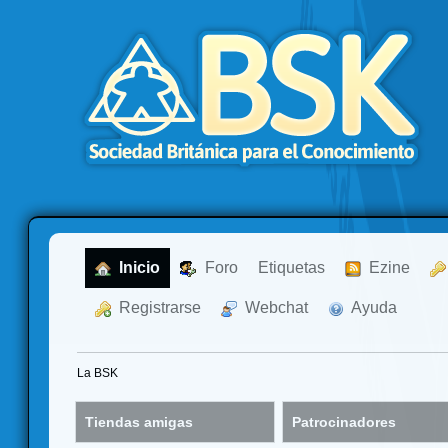
  Inicio
  Foro
Etiquetas
  Ezine
  Registrarse
  Webchat
  Ayuda
La BSK
Tiendas amigas
Patrocinadores