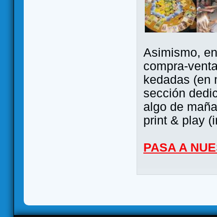
Asimismo, ent
compra-venta
kedadas (en 
sección dedi
algo de maña 
print & play (
PASA A NU