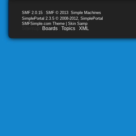
SMF 2.0.15
|
SMF © 2013
,
Simple Machines
SimplePortal 2.3.5 © 2008-2012, SimplePortal
SMFSimple.com Theme | Skin Samp
Sitemap:
Boards
|
Topics
|
XML