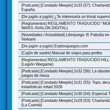
[
Podcasts
]
[Condado Meeple] 2x33 (57): Charlan
España
[
De jugón a jugón
]
¿Te interesaría un trivial super
[
Reglamentos
]
REGLAMENTO TRADUCIDO "MOH
WARS: AVALON DIGITAL)
[
Novedades / Actualidad
]
Librojuego 📒 Patrulla en
Verkami
[
De jugón a jugón
]
Explorajuegos.com
[
Cajón de sastre
]
Manual de viajes para profes
[
Reglamentos
]
REGLAMENTO TRADUCIDO HILL
(Legión Wargame)
[
Podcasts
]
[Condado Meeple] 2x32 (56): La obsole
juegos de mesa
[
Podcasts
]
[Condado Meeple] 2x31 (55): Tops, dec
estadísticas mitad 2026
[
Podcasts
]
[Condado Meeple] 2x30 (54): Especial
[
Podcasts
]
[Condado Meeple] 2x29 (53): Charlando
(La Cuenta)