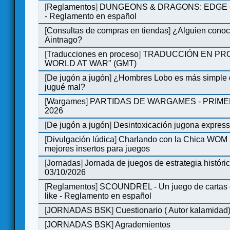
[
Reglamentos
]
DUNGEONS & DRAGONS: EDGE 
- Reglamento en español
[
Consultas de compras en tiendas
]
¿Alguien conoce
Aintnago?
[
Traducciones en proceso
]
TRADUCCIÓN EN PRO
WORLD AT WAR" (GMT)
[
De jugón a jugón
]
¿Hombres Lobo es más simple q
jugué mal?
[
Wargames
]
PARTIDAS DE WARGAMES - PRIM
2026
[
De jugón a jugón
]
Desintoxicación jugona expres
[
Divulgación lúdica
]
Charlando con la Chica WOM | 
mejores insertos para juegos
[
Jornadas
]
Jornada de juegos de estrategia históri
03/10/2026
[
Reglamentos
]
SCOUNDREL - Un juego de cartas en
like - Reglamento en español
[
JORNADAS BSK
]
Cuestionario ( Autor kalamidad
[
JORNADAS BSK
]
Agrademientos