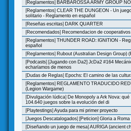
[
Reglamentos
]
BARBAROSSA ARMY GROUP NO
[
Reglamentos
]
CLEAR THE DUNGEON - Un juego 
solitario - Reglamento en español
[
Reseñas escritas
]
DARK QUARTER
[
Recomendados
]
Recomendacion de cooperativos 
[
Reglamentos
]
THUNDER ROAD: IGNITION - Regl
español
[
Reglamentos
]
Rubout (Australian Design Group) 
[
Podcasts
]
[Jugando con Da2] JcDa2 #164 Mecáni
echaríamos de menos
[
Dudas de Reglas
]
Epochs: El camino de las cultu
[
Reglamentos
]
REGLAMENTO TRADUCIDO RED
(Legion Wargame)
[
Divulgación lúdica
]
De Monopoly a Ark Nova: qué
104.640 juegos sobre la evolución del di
[
Playtestings
]
Ayuda para mi primer proyecto
[
Juegos Descatalogados
]
[Peticion] Gloria a Roma
[
Diseñando un juego de mesa
]
AURIGA (ancient cha