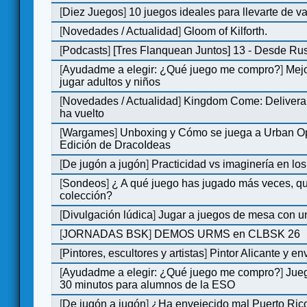
[
Diez Juegos
]
10 juegos ideales para llevarte de 
[
Novedades / Actualidad
]
Gloom of Kilforth.
[
Podcasts
]
[Tres Flanquean Juntos] 13 - Desde Ru
[
Ayudadme a elegir: ¿Qué juego me compro?
]
Mejo
jugar adultos y niños
[
Novedades / Actualidad
]
Kingdom Come: Deliveran
ha vuelto
[
Wargames
]
Unboxing y Cómo se juega a Urban Op
Edición de DracoIdeas
[
De jugón a jugón
]
Practicidad vs imaginería en lo
[
Sondeos
]
¿ A qué juego has jugado más veces, qu
colección?
[
Divulgación lúdica
]
Jugar a juegos de mesa con u
[
JORNADAS BSK
]
DEMOS URMS en CLBSK 26
[
Pintores, escultores y artistas
]
Pintor Alicante y en
[
Ayudadme a elegir: ¿Qué juego me compro?
]
Jue
30 minutos para alumnos de la ESO
[
De jugón a jugón
]
¿Ha envejecido mal Puerto Rico