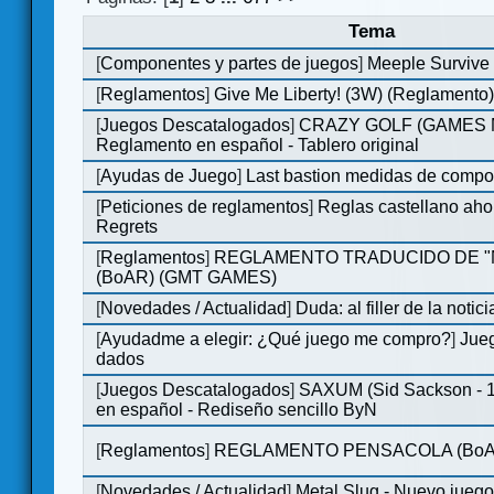
Tema
[
Componentes y partes de juegos
]
Meeple Survive 
[
Reglamentos
]
Give Me Liberty! (3W) (Reglamento
[
Juegos Descatalogados
]
CRAZY GOLF (GAMES Ma
Reglamento en español - Tablero original
[
Ayudas de Juego
]
Last bastion medidas de comp
[
Peticiones de reglamentos
]
Reglas castellano aho
Regrets
[
Reglamentos
]
REGLAMENTO TRADUCIDO DE 
(BoAR) (GMT GAMES)
[
Novedades / Actualidad
]
Duda: al filler de la notici
[
Ayudadme a elegir: ¿Qué juego me compro?
]
Jueg
dados
[
Juegos Descatalogados
]
SAXUM (Sid Sackson - 
en español - Rediseño sencillo ByN
[
Reglamentos
]
REGLAMENTO PENSACOLA (BoA
[
Novedades / Actualidad
]
Metal Slug - Nuevo jueg