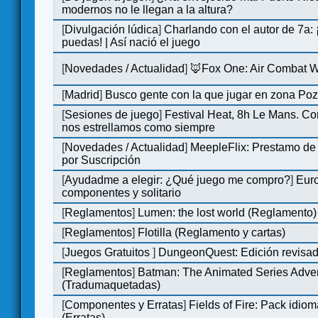
modernos no le llegan a la altura?
[
Divulgación lúdica
]
Charlando con el autor de 7a:
puedas! | Así nació el juego
[
Novedades / Actualidad
]
🦊Fox One: Air Combat 
[
Madrid
]
Busco gente con la que jugar en zona Po
[
Sesiones de juego
]
Festival Heat, 8h Le Mans. C
nos estrellamos como siempre
[
Novedades / Actualidad
]
MeepleFlix: Prestamo de
por Suscripción
[
Ayudadme a elegir: ¿Qué juego me compro?
]
Eur
componentes y solitario
[
Reglamentos
]
Lumen: the lost world (Reglamento)
[
Reglamentos
]
Flotilla (Reglamento y cartas)
[
Juegos Gratuitos
]
DungeonQuest: Edición revisad
[
Reglamentos
]
Batman: The Animated Series Adve
(Tradumaquetadas)
[
Componentes y Erratas
]
Fields of Fire: Pack id
(Erratas)