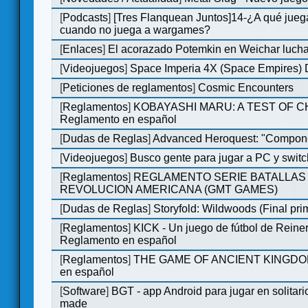
[
Podcasts
]
[Tres Flanquean Juntos]14-¿A qué jue
cuando no juega a wargames?
[
Enlaces
]
El acorazado Potemkin en Weichar lucha
[
Videojuegos
]
Space Imperia 4X (Space Empires) D
[
Peticiones de reglamentos
]
Cosmic Encounters
[
Reglamentos
]
KOBAYASHI MARU: A TEST OF 
Reglamento en español
[
Dudas de Reglas
]
Advanced Heroquest: "Compone
[
Videojuegos
]
Busco gente para jugar a PC y switc
[
Reglamentos
]
REGLAMENTO SERIE BATALLAS 
REVOLUCION AMERICANA (GMT GAMES)
[
Dudas de Reglas
]
Storyfold: Wildwoods (Final prim
[
Reglamentos
]
KICK - Un juego de fútbol de Reiner
Reglamento en español
[
Reglamentos
]
THE GAME OF ANCIENT KINGDOM
en español
[
Software
]
BGT - app Android para jugar en solitari
made