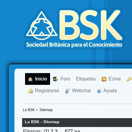
  Inicio
  Foro
Etiquetas
  Ezine
  Registrarse
  Webchat
  Ayuda
La BSK
»
Sitemap
La BSK - Sitemap
Páginas: [
1
]
2
3
...
677
>>