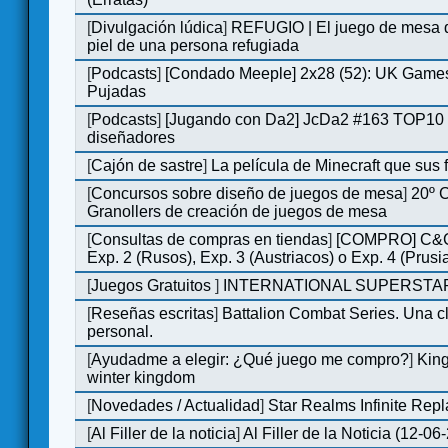
[
Divulgación lúdica
]
REFUGIO | El juego de mesa q
piel de una persona refugiada
[
Podcasts
]
[Condado Meeple] 2x28 (52): UK Games
Pujadas
[
Podcasts
]
[Jugando con Da2] JcDa2 #163 TOP10 
diseñadores
[
Cajón de sastre
]
La película de Minecraft que sus 
[
Concursos sobre diseño de juegos de mesa
]
20º 
Granollers de creación de juegos de mesa
[
Consultas de compras en tiendas
]
[COMPRO] C&C
Exp. 2 (Rusos), Exp. 3 (Austriacos) o Exp. 4 (Prusi
[
Juegos Gratuitos
]
INTERNATIONAL SUPERSTAR
[
Reseñas escritas
]
Battalion Combat Series. Una cl
personal.
[
Ayudadme a elegir: ¿Qué juego me compro?
]
King
winter kingdom
[
Novedades / Actualidad
]
Star Realms Infinite Repl
[
Al Filler de la noticia
]
Al Filler de la Noticia (12-06