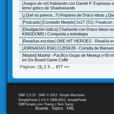
[
Juegos de rol
]
Hablando con Daniel P. Espinosa s
terror gótico de Shadowlands
[
¿Qué os parece...?
]
Hispania de Draco ideas ¿Qu
[
Podcasts
]
[Condado Meeple] 2x27 (51): Freakcon
[
Divulgación lúdica
]
Charlando con Draco Ideas s
KINGDOMS | Conquista y estrategia
[
Reseñas escritas
]
ONE HIT HEROES - Reseña en 
[
JORNADAS BSK
]
CLBSK26 - Comida de Bienve
[
Madrid
]
Madrid - Pacífico Grupo de Meetup (+50 
en Six Board Game Coffe
Páginas: [
1
]
2
3
...
677
>>
SMF 2.0.15
|
SMF © 2013
,
Simple Machines
SimplePortal 2.3.5 © 2008-2012, SimplePortal
SMFSimple.com Theme | Skin Samp
Sitemap:
Boards
|
Topics
|
XML