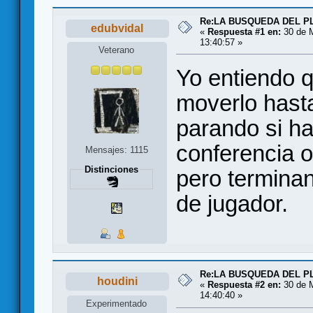
Re:LA BUSQUEDA DEL PL
edubvidal
«
Respuesta #1 en:
30 de M
13:40:57 »
Veterano
Yo entiendo q
moverlo hasta
parando si h
conferencia o
Mensajes: 1115
Distinciones
pero terminan
de jugador.
Re:LA BUSQUEDA DEL PL
houdini
«
Respuesta #2 en:
30 de M
14:40:40 »
Experimentado