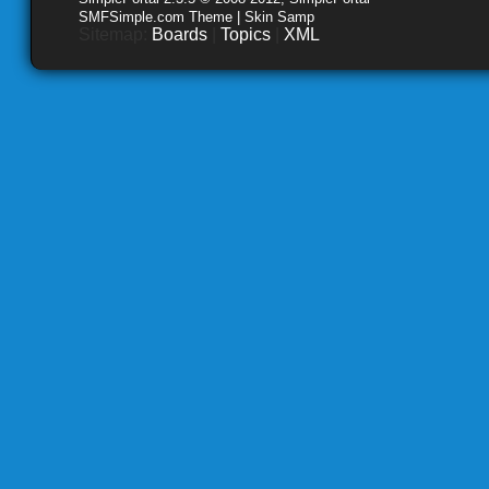
SMFSimple.com Theme | Skin Samp
Sitemap:
Boards
|
Topics
|
XML