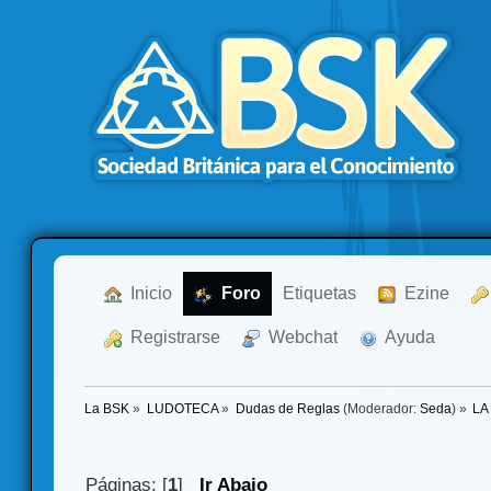
  Inicio
  Foro
Etiquetas
  Ezine
  Registrarse
  Webchat
  Ayuda
La BSK
»
LUDOTECA
»
Dudas de Reglas
(Moderador:
Seda
) »
LA
Páginas: [
1
]
Ir Abajo