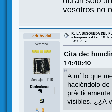
duran sólo un
vosotros no 
Re:LA BUSQUEDA DEL PL
edubvidal
«
Respuesta #3 en:
30 de M
23:06:31 »
Veterano
Cita de: houdi
14:40:40
A mí lo que m
Mensajes: 1115
haciéndolo de
Distinciones
prácticamente 
visibles. ¿¿A 