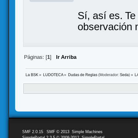
Sí, así es. T
observación 
Páginas: [
1
]
Ir Arriba
La BSK
»
LUDOTECA
»
Dudas de Reglas
(Moderador:
Seda
) »
L
SMF 2.0.15
|
SMF © 2013
,
Simple Machines
SimplePortal 2.3.5 © 2008-2012, SimplePortal