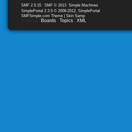
SMF 2.0.15
|
SMF © 2013
,
Simple Machines
SimplePortal 2.3.5 © 2008-2012, SimplePortal
SMFSimple.com Theme | Skin Samp
Sitemap:
Boards
|
Topics
|
XML