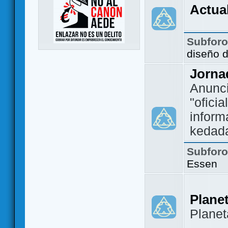
Actua
Subfor
diseño 
Jorna
Anunc
"ofici
inform
kedad
Subfor
Essen
Plane
Plane