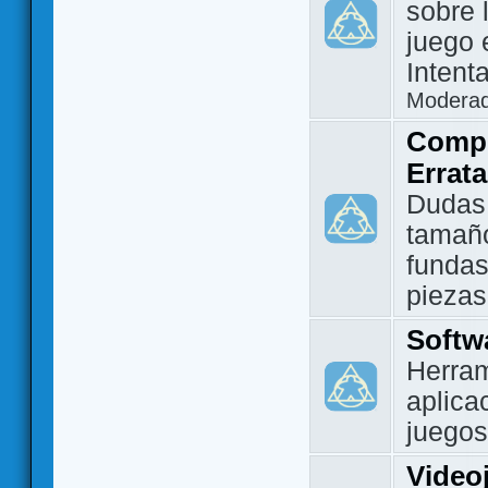
sobre 
juego 
Intent
Modera
Compo
Errat
Dudas
tamañ
fundas
piezas
Softw
Herram
aplica
juegos
Video