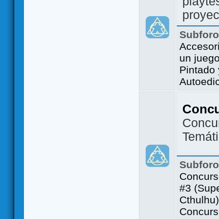
playte
proyec
Subfor
Accesor
un jueg
Pintado
Autoedi
Conc
Concu
Temát
Subfor
Concurs
#3 (Sup
Cthulhu)
Concurs