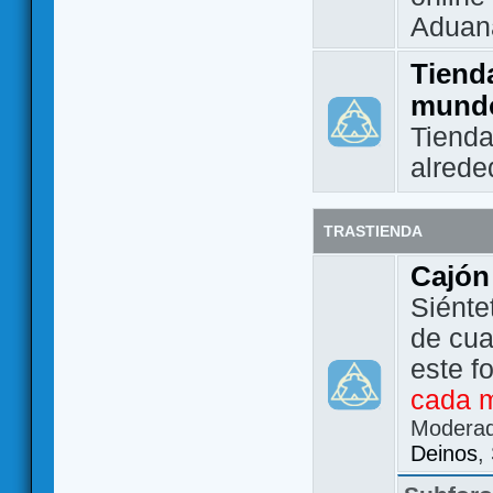
Aduan
Tienda
mund
Tienda
alrede
TRASTIENDA
Cajón
Siénte
de cua
este f
cada 
Modera
Deinos
,