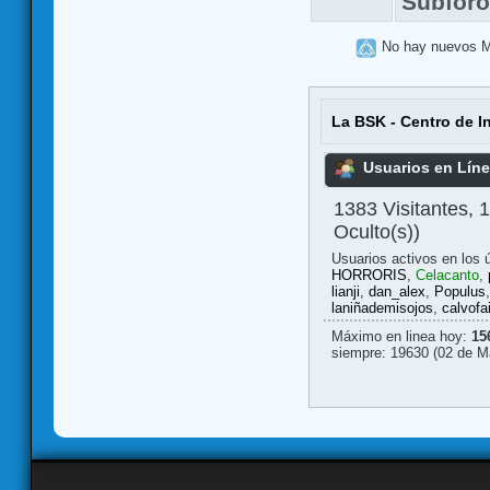
Subfor
No hay nuevos 
La BSK - Centro de I
Usuarios en Lín
1383 Visitantes, 
Oculto(s))
Usuarios activos en los 
HORRORIS
,
Celacanto
,
lianji
,
dan_alex
,
Populus
laniñademisojos
,
calvofa
Máximo en linea hoy:
15
siempre: 19630 (02 de M