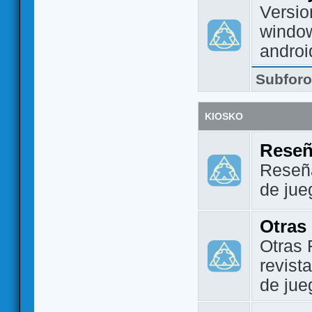
Versio
window
androi
Subfor
KIOSKO
Reseñ
Reseña
de jue
Otras
Otras 
revist
de jue