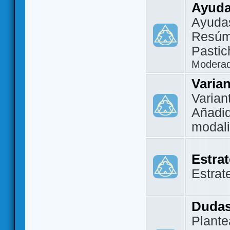
Ayuda
Ayuda
Resúm
Pastic
Modera
Varia
Varian
Añadi
modal
Estra
Estrat
Dudas
Plante