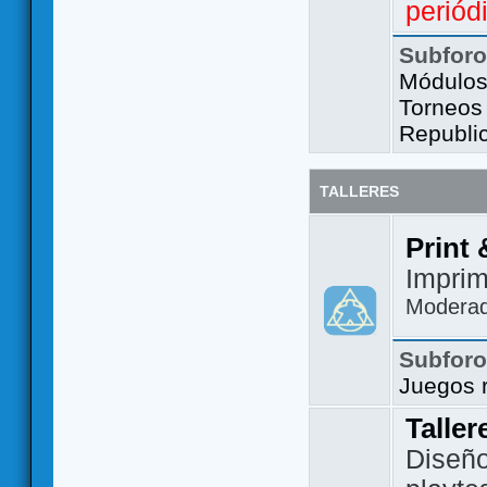
periód
Subfor
Módulos 
Torneos
Republi
TALLERES
Print 
Imprim
Modera
Subfor
Juegos 
Taller
Diseño