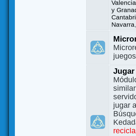
Valencia
y Grana
Cantabri
Navarra
Micro
Micror
juego
Jugar
Módulo
simila
servid
jugar 
Búsque
Kedada
recicl