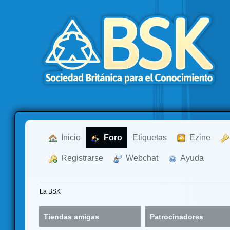
  Inicio
  Foro
Etiquetas
  Ezine
  Registrarse
  Webchat
  Ayuda
La BSK
Tiendas amigas
Patrocinadores