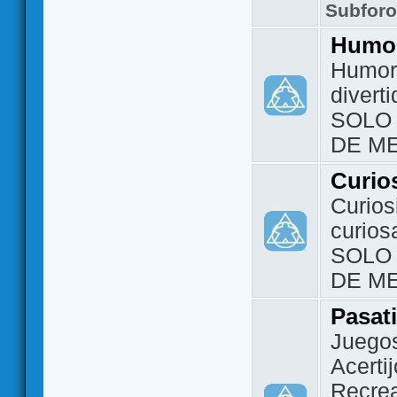
Subfor
Humo
Humor 
divert
SOLO
DE M
Curio
Curios
curios
SOLO
DE M
Pasat
Juegos
Acerti
Recrea