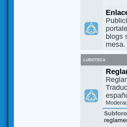
Enlac
Public
portal
blogs 
mesa.
LUDOTECA
Regla
Regla
Traduc
españo
Modera
Subfor
reglame