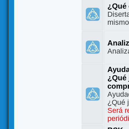
¿Qué 
Disert
mismo
Analiz
Analiz
Ayuda
¿Qué 
comp
Ayudad
¿Qué 
Será r
periód