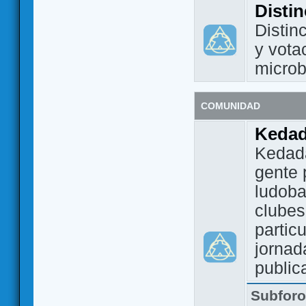
Disti
Distin
y vota
micro
COMUNIDAD
Keda
Kedada
gente 
ludoba
clubes
partic
jornad
public
Subfor