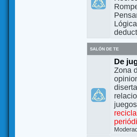
Rompe
Pensam
Lógic
deduct
SALÓN DE TE
De ju
Zona d
opinio
disert
relaci
juego
recicl
periód
Modera