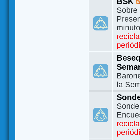
BSK
Sobre 
Presen
minut
recicl
periód
Beseq
Sema
Barone
la Se
Sond
Sondeo
Encue
recicl
periód