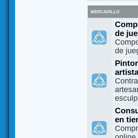
MERCADILLO
Compo
de ju
Compo
de jue
Pintor
artist
Contra
artesa
esculp
Consu
en ti
Compra
online 