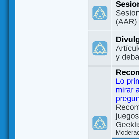
Sesio
Sesion
(AAR)
Divul
Artícu
y deba
Reco
Lo pri
mirar 
pregun
Recom
juegos
Geekli
Modera