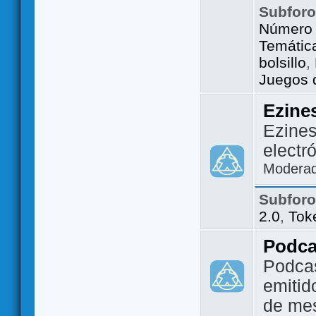
Subfor
Número 
Temátic
bolsillo
,
Juegos d
Ezine
Ezines
electr
Modera
Subfor
2.0
,
Tok
Podca
Podca
emitid
de me