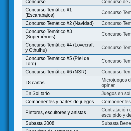
Concurso
Concurso de 
Concurso Temático #1
Concurso Temá
(Escarabajos)
Concurso Temático #2 (Navidad)
Concurso Tem
Concurso Temático #3
Concurso Tem
(Superhéroes)
Concurso Temático #4 (Lovecraft
Concurso Temá
y Cthulhu)
Concurso Temático #5 (Piel de
Concurso Temá
Toro)
Concurso Temático #6 (NSR)
Concurso Tem
Microjuegos d
18 cartas
opinar.
En Solitario
Juegos en soli
Componentes y partes de juegos
Componentes 
Contratación d
Pintores, escultores y artistas
esculpido y d
Subasta 2008
Subasta Bene