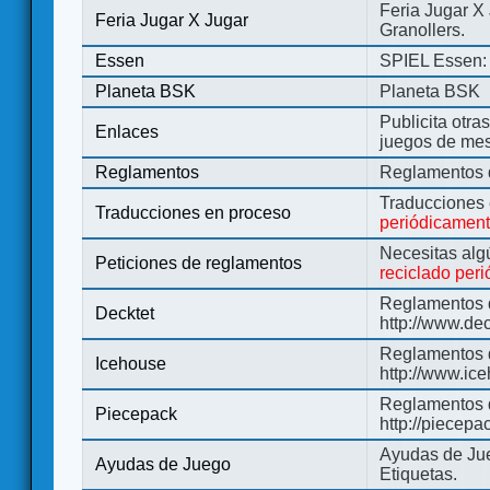
Feria Jugar X
Feria Jugar X Jugar
Granollers.
Essen
SPIEL Essen: 
Planeta BSK
Planeta BSK
Publicita otra
Enlaces
juegos de me
Reglamentos
Reglamentos d
Traducciones
Traducciones en proceso
periódicamen
Necesitas alg
Peticiones de reglamentos
reciclado per
Reglamentos d
Decktet
http://www.de
Reglamentos d
Icehouse
http://www.ic
Reglamentos 
Piecepack
http://piecepa
Ayudas de Jue
Ayudas de Juego
Etiquetas.