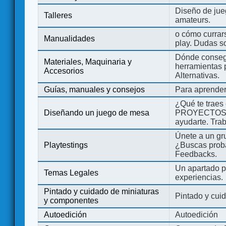
Diseño de jue
Talleres
amateurs.
o cómo currars
Manualidades
play. Dudas so
Dónde consegu
Materiales, Maquinaria y
herramientas 
Accesorios
Alternativas.
Guías, manuales y consejos
Para aprender
¿Qué te traes
Diseñando un juego de mesa
PROYECTOS co
ayudarte. Tra
Únete a un gru
Playtestings
¿Buscas probad
Feedbacks.
Un apartado pa
Temas Legales
experiencias.
Pintado y cuidado de miniaturas
Pintado y cui
y componentes
Autoedición
Autoedición