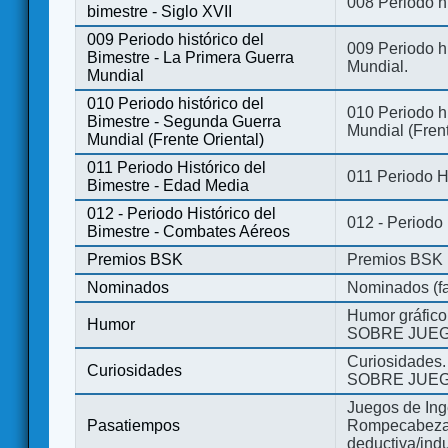
008 Periodo hi
bimestre - Siglo XVII
009 Periodo histórico del
009 Periodo hi
Bimestre - La Primera Guerra
Mundial.
Mundial
010 Periodo histórico del
010 Periodo h
Bimestre - Segunda Guerra
Mundial (Frent
Mundial (Frente Oriental)
011 Periodo Histórico del
011 Periodo H
Bimestre - Edad Media
012 - Periodo Histórico del
012 - Periodo
Bimestre - Combates Aéreos
Premios BSK
Premios BSK
Nominados
Nominados (fa
Humor gráfico
Humor
SOBRE JUEG
Curiosidades.
Curiosidades
SOBRE JUEG
Juegos de Ing
Pasatiempos
Rompecabezas
deductiva/indu