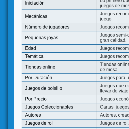
Lo primero que
Iniciación
juegos de mes
Juegos recome
Mecánicas
juego.
Número de jugadores
Juegos recom
Juegos semi-d
Pequeñas joyas
gran calidad.
Edad
Juegos recom
Temática
Juegos recom
Tiendas onli
Tiendas online
de mesa.
Por Duración
Juegos para u
Juegos que o
Juegos de bolsillo
llevar de viaje
Por Precio
Juegos económ
Juegos Coleccionables
Cartas, juego
Autores
Autores, crea
Juegos de rol
Juegos de rol,