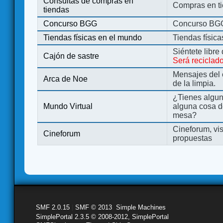
Consultas de compras en
Compras en ti
tiendas
Concurso BGG
Concurso BG
Tiendas físicas en el mundo
Tiendas físic
Siéntete libre
Cajón de sastre
Será reciclad
Mensajes del 
Arca de Noe
de la limpia.
¿Tienes algu
Mundo Virtual
alguna cosa d
mesa?
Cineforum, vis
Cineforum
propuestas
SMF 2.0.15
|
SMF © 2013
,
Simple Machines
SimplePortal 2.3.5 © 2008-2012, SimplePortal