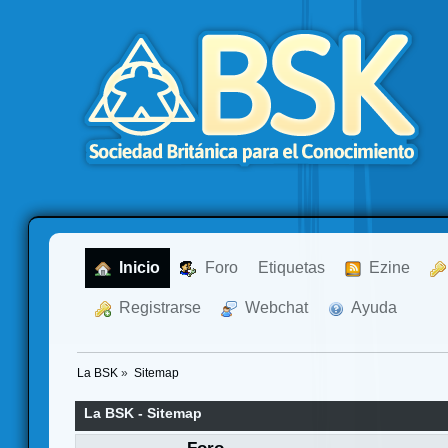
  Inicio
  Foro
Etiquetas
  Ezine
  Registrarse
  Webchat
  Ayuda
La BSK
»
Sitemap
La BSK - Sitemap