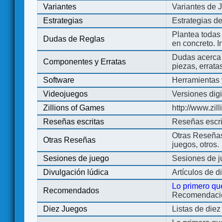
Variantes
Variantes de 
Estrategias
Estrategias d
Plantea todas
Dudas de Reglas
en concreto. 
Dudas acerca 
Componentes y Erratas
piezas, errata
Software
Herramientas 
Videojuegos
Versiones digi
Zillions of Games
http://www.zi
Reseñas escritas
Reseñas escri
Otras Reseñas 
Otras Reseñas
juegos, otros.
Sesiones de juego
Sesiones de 
Divulgación lúdica
Artículos de d
Lo primero qu
Recomendados
Recomendacion
Diez Juegos
Listas de die