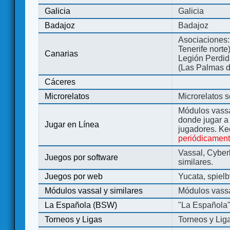
Galicia
Galicia
Badajoz
Badajoz
Asociaciones:
Tenerife norte
Canarias
Legión Perdida
(Las Palmas d
Cáceres
Microrelatos
Microrelatos 
Módulos vassa
donde jugar 
Jugar en Línea
jugadores. Ke
periódicamen
Vassal, Cyber
Juegos por software
similares.
Juegos por web
Yucata, spiel
Módulos vassal y similares
Módulos vassa
La Española (BSW)
"La Española
Torneos y Ligas
Torneos y Lig