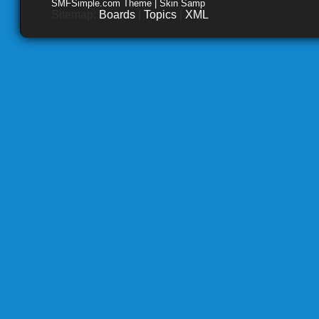
SMFSimple.com Theme | Skin Samp
Sitemap:
Boards
|
Topics
|
XML