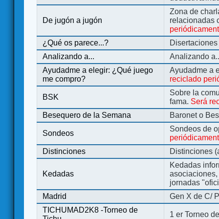
Zona de charl
De jugón a jugón
relacionadas 
periódicamen
¿Qué os parece...?
Disertaciones
Analizando a...
Analizando a..
Ayudadme a elegir: ¿Qué juego
Ayudadme a e
me compro?
reciclado per
Sobre la comu
BSK
fama.
Será re
Besequero de la Semana
Baronet o Be
Sondeos de o
Sondeos
periódicament
Distinciones
Distinciones 
Kedadas infor
Kedadas
asociaciones, 
jornadas "ofic
Madrid
Gen X de C/ P
TICHUMAD2K8 -Torneo de
1 er Torneo de
Tichu