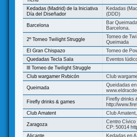
Kedadas (Madrid) de la Iniciativa
Kedadas (Madri
Día del Diseñador
(DDD)
Bar Queimada.
Barcelona
Barcelona.
Torneo de Twil
2º Torneo Twilight Struggle
Queimada
El Gran Chispazo
Torneo de Po
Quedadas Tecla Sala
Eventos lúdico
III Torneo de Twilight Struggle
Club wargamer Rvbicón
Club wargame
Queidadas en
Queimada
www.eldracde
Firefly drinks
Firefly drinks & games
http://www.fir
Club Amatent
Club Amatent,
Centro Cívico 
Zaragoza
CP: 50014 http
Alicante
Kedadas en Al