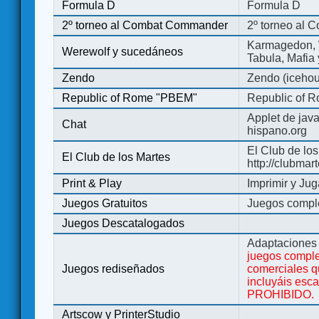
Formula D
Formula D
2º torneo al Combat Commander
2º torneo al
Karmagedon, W
Werewolf y sucedáneos
Tabula, Mafia
Zendo
Zendo (iceho
Republic of Rome "PBEM"
Republic of 
Applet de jav
Chat
hispano.org
El Club de los
El Club de los Martes
http://clubmar
Print & Play
Imprimir y Jug
Juegos Gratuitos
Juegos complet
Juegos Descatalogados
Adaptaciones 
juegos comple
Juegos rediseñados
comerciales q
incluyáis esc
PROHIBIDO.
Artscow y PrinterStudio