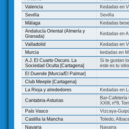
Valencia
Kedadas en V
Sevilla
Sevilla
Málaga
Kedadas bese
Andalucía Oriental (Almería y
Kedadas en An
Granada)
Valladolid
Kedadas en Va
Murcia
kedadas en M
A.J. El Cuarto Oscuro. La
Si te gustan l
Sociedad Oculta [Cartagena]
este es tu sit
El Duende [Murcia/El Palmar]
Club Meeple [Cartagena]
La Rioja y alrededores
Kedadas en L
Bar-Cafetería 
Cantabria-Asturias
XXIII, nº9, To
País Vasco
Vizcaya-Guip
Castilla la Mancha
Toledo, Albac
Navarra
Navarra