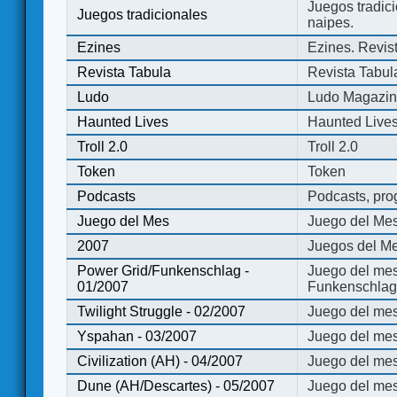
Juegos tradici
Juegos tradicionales
naipes.
Ezines
Ezines. Revist
Revista Tabula
Revista Tabul
Ludo
Ludo Magazi
Haunted Lives
Haunted Live
Troll 2.0
Troll 2.0
Token
Token
Podcasts
Podcasts, pro
Juego del Mes
Juego del Me
2007
Juegos del Me
Power Grid/Funkenschlag -
Juego del mes
01/2007
Funkenschlag 
Twilight Struggle - 02/2007
Juego del mes
Yspahan - 03/2007
Juego del me
Civilization (AH) - 04/2007
Juego del mes 
Dune (AH/Descartes) - 05/2007
Juego del me