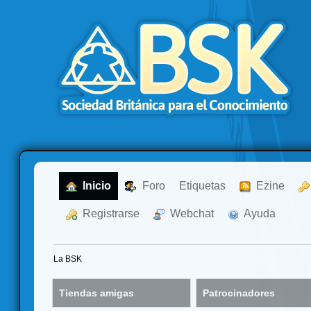
  Inicio
  Foro
Etiquetas
  Ezine
  Registrarse
  Webchat
  Ayuda
La BSK
Tiendas amigas
Patrocinadores