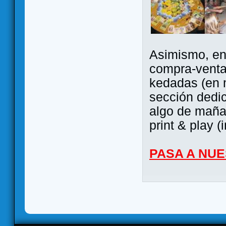
Asimismo, ent
compra-venta
kedadas (en 
sección dedi
algo de maña 
print & play (
PASA A NU