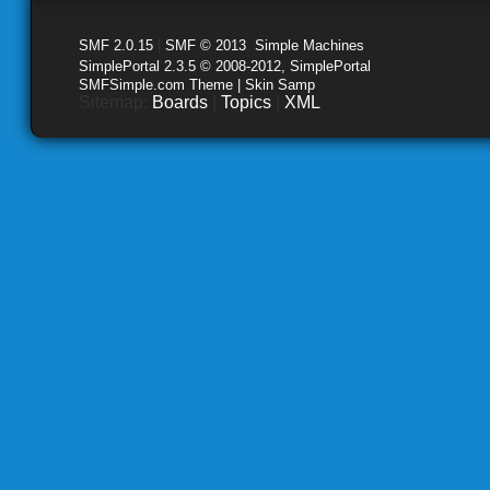
SMF 2.0.15
|
SMF © 2013
,
Simple Machines
SimplePortal 2.3.5 © 2008-2012, SimplePortal
SMFSimple.com Theme | Skin Samp
Sitemap:
Boards
|
Topics
|
XML