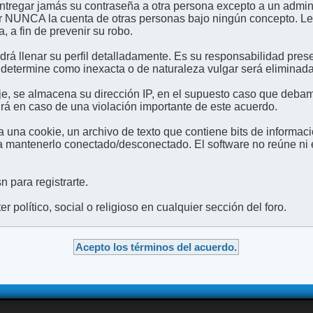
entregar jamás su contraseña a otra persona excepto a un admini
usar NUNCA la cuenta de otras personas bajo ningún concep
 a fin de prevenir su robo.
odrá llenar su perfil detalladamente. Es su responsabilidad pres
 determine como inexacta o de naturaleza vulgar será eliminada,
e, se almacena su dirección IP, en el supuesto caso que debamo
irá en caso de una violación importante de este acuerdo.
 una cookie, un archivo de texto que contiene bits de informac
mantenerlo conectado/desconectado. El software no reúne ni en
 para registrarte.
 político, social o religioso en cualquier sección del foro.