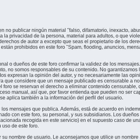
n no publicar ningún material "falso, difamatorio, inexacto, abus
a privacidad de la persona, material para adultos, o que viole
derechos de autor a excepto que seas el propietario de los der
én están prohibidos en este foro "Spam, flooding, anuncios, me
nal o dueños de este foro confirmar la validez de los mensajes
nto, no somos responsables de su contenido. No garantizamos la 
s expresan la opinión del autor, y no necesariamente las opini
era que considere que un mensaje publicado es censurable a noti
l foro se reservan el derecho a eliminar contenido censurable, 
oceso manual, así que, por favor entienda que pueden no ser c
se aplica también a la información del perfil del usuario.
 los mensajes que publica. Además, está de acuerdo en indemni
onado con este foro, su personal, y sus subsidiarios. Los dueños
relacionada recogida en este servicio) en el supuesto caso de u
 uso de este foro.
gir su nombre de usuario. Le aconsejamos que utilice un nombr