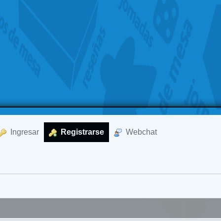
  Ingresar
  Registrarse
  Webchat