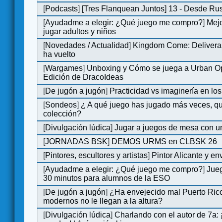
[
Podcasts
]
[Tres Flanquean Juntos] 13 - Desde Ru
[
Ayudadme a elegir: ¿Qué juego me compro?
]
Mejo
jugar adultos y niños
[
Novedades / Actualidad
]
Kingdom Come: Deliveran
ha vuelto
[
Wargames
]
Unboxing y Cómo se juega a Urban Op
Edición de DracoIdeas
[
De jugón a jugón
]
Practicidad vs imaginería en lo
[
Sondeos
]
¿ A qué juego has jugado más veces, qu
colección?
[
Divulgación lúdica
]
Jugar a juegos de mesa con u
[
JORNADAS BSK
]
DEMOS URMS en CLBSK 26
[
Pintores, escultores y artistas
]
Pintor Alicante y en
[
Ayudadme a elegir: ¿Qué juego me compro?
]
Jue
30 minutos para alumnos de la ESO
[
De jugón a jugón
]
¿Ha envejecido mal Puerto Rico
modernos no le llegan a la altura?
[
Divulgación lúdica
]
Charlando con el autor de 7a: