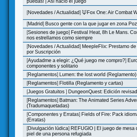
puedas! | Así nació el juego
[
Novedades / Actualidad
]
🦊Fox One: Air Combat 
[
Madrid
]
Busco gente con la que jugar en zona Po
[
Sesiones de juego
]
Festival Heat, 8h Le Mans. C
nos estrellamos como siempre
[
Novedades / Actualidad
]
MeepleFlix: Prestamo de
por Suscripción
[
Ayudadme a elegir: ¿Qué juego me compro?
]
Eur
componentes y solitario
[
Reglamentos
]
Lumen: the lost world (Reglamento)
[
Reglamentos
]
Flotilla (Reglamento y cartas)
[
Juegos Gratuitos
]
DungeonQuest: Edición revisad
[
Reglamentos
]
Batman: The Animated Series Adve
(Tradumaquetadas)
[
Componentes y Erratas
]
Fields of Fire: Pack id
(Erratas)
[
Divulgación lúdica
]
REFUGIO | El juego de mesa q
piel de una persona refugiada