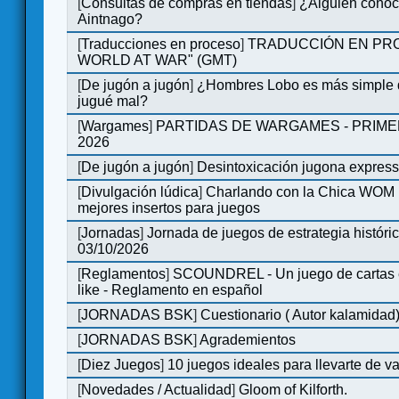
[
Consultas de compras en tiendas
]
¿Alguien conoce
Aintnago?
[
Traducciones en proceso
]
TRADUCCIÓN EN PRO
WORLD AT WAR" (GMT)
[
De jugón a jugón
]
¿Hombres Lobo es más simple q
jugué mal?
[
Wargames
]
PARTIDAS DE WARGAMES - PRIM
2026
[
De jugón a jugón
]
Desintoxicación jugona expres
[
Divulgación lúdica
]
Charlando con la Chica WOM | 
mejores insertos para juegos
[
Jornadas
]
Jornada de juegos de estrategia históri
03/10/2026
[
Reglamentos
]
SCOUNDREL - Un juego de cartas en
like - Reglamento en español
[
JORNADAS BSK
]
Cuestionario ( Autor kalamidad
[
JORNADAS BSK
]
Agrademientos
[
Diez Juegos
]
10 juegos ideales para llevarte de 
[
Novedades / Actualidad
]
Gloom of Kilforth.