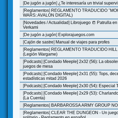
[
De jugón a jugón
]
¿Te interesaría un trivial super
[
Reglamentos
]
REGLAMENTO TRADUCIDO "MOH
WARS: AVALON DIGITAL)
[
Novedades / Actualidad
]
Librojuego 📒 Patrulla en
Verkami
[
De jugón a jugón
]
Explorajuegos.com
[
Cajón de sastre
]
Manual de viajes para profes
[
Reglamentos
]
REGLAMENTO TRADUCIDO HILL
(Legión Wargame)
[
Podcasts
]
[Condado Meeple] 2x32 (56): La obsole
juegos de mesa
[
Podcasts
]
[Condado Meeple] 2x31 (55): Tops, dec
estadísticas mitad 2026
[
Podcasts
]
[Condado Meeple] 2x30 (54): Especial
[
Podcasts
]
[Condado Meeple] 2x29 (53): Charlando
(La Cuenta)
[
Reglamentos
]
BARBAROSSA ARMY GROUP NO
[
Reglamentos
]
CLEAR THE DUNGEON - Un juego 
solitario - Reglamento en español