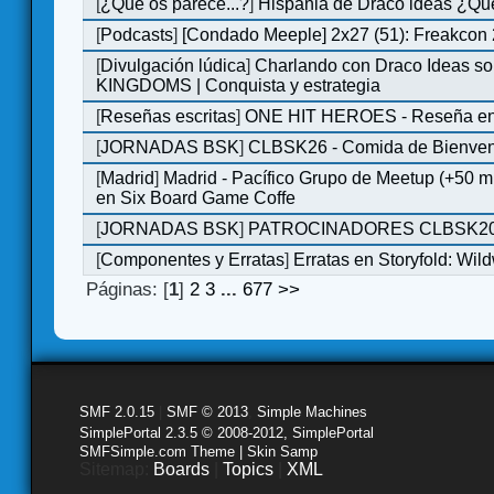
[
¿Qué os parece...?
]
Hispania de Draco ideas ¿Qu
[
Podcasts
]
[Condado Meeple] 2x27 (51): Freakcon
[
Divulgación lúdica
]
Charlando con Draco Ideas s
KINGDOMS | Conquista y estrategia
[
Reseñas escritas
]
ONE HIT HEROES - Reseña en 
[
JORNADAS BSK
]
CLBSK26 - Comida de Bienve
[
Madrid
]
Madrid - Pacífico Grupo de Meetup (+50 
en Six Board Game Coffe
[
JORNADAS BSK
]
PATROCINADORES CLBSK2
[
Componentes y Erratas
]
Erratas en Storyfold: Wi
Páginas: [
1
]
2
3
...
677
>>
SMF 2.0.15
|
SMF © 2013
,
Simple Machines
SimplePortal 2.3.5 © 2008-2012, SimplePortal
SMFSimple.com Theme | Skin Samp
Sitemap:
Boards
|
Topics
|
XML