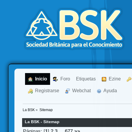
  Inicio
  Foro
Etiquetas
  Ezine
  Registrarse
  Webchat
  Ayuda
La BSK
»
Sitemap
La BSK - Sitemap
Páginas: [
1
]
2
3
...
677
>>