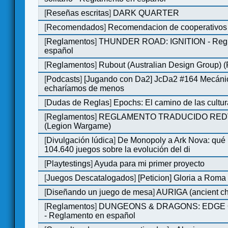
[
Reseñas escritas
]
DARK QUARTER
[
Recomendados
]
Recomendacion de cooperativos 
[
Reglamentos
]
THUNDER ROAD: IGNITION - Regl
español
[
Reglamentos
]
Rubout (Australian Design Group) 
[
Podcasts
]
[Jugando con Da2] JcDa2 #164 Mecáni
echaríamos de menos
[
Dudas de Reglas
]
Epochs: El camino de las cultu
[
Reglamentos
]
REGLAMENTO TRADUCIDO RED
(Legion Wargame)
[
Divulgación lúdica
]
De Monopoly a Ark Nova: qué
104.640 juegos sobre la evolución del di
[
Playtestings
]
Ayuda para mi primer proyecto
[
Juegos Descatalogados
]
[Peticion] Gloria a Roma
[
Diseñando un juego de mesa
]
AURIGA (ancient cha
[
Reglamentos
]
DUNGEONS & DRAGONS: EDGE 
- Reglamento en español