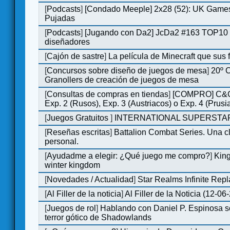
[
Podcasts
]
[Condado Meeple] 2x28 (52): UK Games
Pujadas
[
Podcasts
]
[Jugando con Da2] JcDa2 #163 TOP10 
diseñadores
[
Cajón de sastre
]
La película de Minecraft que sus 
[
Concursos sobre diseño de juegos de mesa
]
20º 
Granollers de creación de juegos de mesa
[
Consultas de compras en tiendas
]
[COMPRO] C&C
Exp. 2 (Rusos), Exp. 3 (Austriacos) o Exp. 4 (Prusi
[
Juegos Gratuitos
]
INTERNATIONAL SUPERSTAR
[
Reseñas escritas
]
Battalion Combat Series. Una cl
personal.
[
Ayudadme a elegir: ¿Qué juego me compro?
]
King
winter kingdom
[
Novedades / Actualidad
]
Star Realms Infinite Repl
[
Al Filler de la noticia
]
Al Filler de la Noticia (12-06
[
Juegos de rol
]
Hablando con Daniel P. Espinosa s
terror gótico de Shadowlands