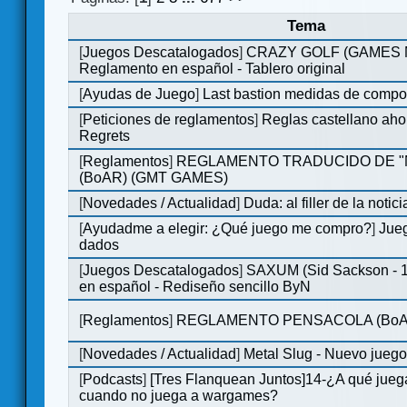
Tema
[
Juegos Descatalogados
]
CRAZY GOLF (GAMES Ma
Reglamento en español - Tablero original
[
Ayudas de Juego
]
Last bastion medidas de comp
[
Peticiones de reglamentos
]
Reglas castellano aho
Regrets
[
Reglamentos
]
REGLAMENTO TRADUCIDO DE 
(BoAR) (GMT GAMES)
[
Novedades / Actualidad
]
Duda: al filler de la notici
[
Ayudadme a elegir: ¿Qué juego me compro?
]
Jueg
dados
[
Juegos Descatalogados
]
SAXUM (Sid Sackson - 
en español - Rediseño sencillo ByN
[
Reglamentos
]
REGLAMENTO PENSACOLA (BoA
[
Novedades / Actualidad
]
Metal Slug - Nuevo jueg
[
Podcasts
]
[Tres Flanquean Juntos]14-¿A qué jue
cuando no juega a wargames?