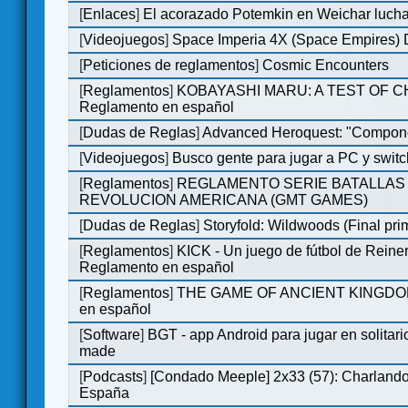
[
Enlaces
]
El acorazado Potemkin en Weichar lucha
[
Videojuegos
]
Space Imperia 4X (Space Empires) D
[
Peticiones de reglamentos
]
Cosmic Encounters
[
Reglamentos
]
KOBAYASHI MARU: A TEST OF 
Reglamento en español
[
Dudas de Reglas
]
Advanced Heroquest: "Compone
[
Videojuegos
]
Busco gente para jugar a PC y switc
[
Reglamentos
]
REGLAMENTO SERIE BATALLAS 
REVOLUCION AMERICANA (GMT GAMES)
[
Dudas de Reglas
]
Storyfold: Wildwoods (Final prim
[
Reglamentos
]
KICK - Un juego de fútbol de Reiner
Reglamento en español
[
Reglamentos
]
THE GAME OF ANCIENT KINGDOM
en español
[
Software
]
BGT - app Android para jugar en solitari
made
[
Podcasts
]
[Condado Meeple] 2x33 (57): Charlan
España